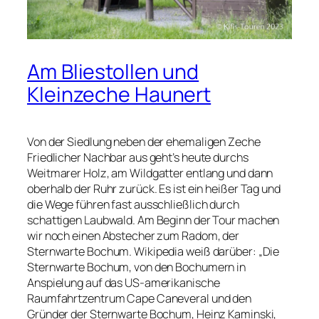
Am Bliestollen und
Kleinzeche Haunert
Von der Siedlung neben der ehemaligen Zeche
Friedlicher Nachbar aus geht’s heute durchs
Weitmarer Holz, am Wildgatter entlang und dann
oberhalb der Ruhr zurück. Es ist ein heißer Tag und
die Wege führen fast ausschließlich durch
schattigen Laubwald. Am Beginn der Tour machen
wir noch einen Abstecher zum Radom, der
Sternwarte Bochum. Wikipedia weiß darüber: „Die
Sternwarte Bochum, von den Bochumern in
Anspielung auf das US-amerikanische
Raumfahrtzentrum Cape Caneveral und den
Gründer der Sternwarte Bochum, Heinz Kaminski,