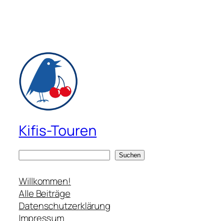
Kifis-Touren
S
Suchen
u
c
Willkommen!
h
Alle Beiträge
e
Datenschutzerklärung
n
Impressum