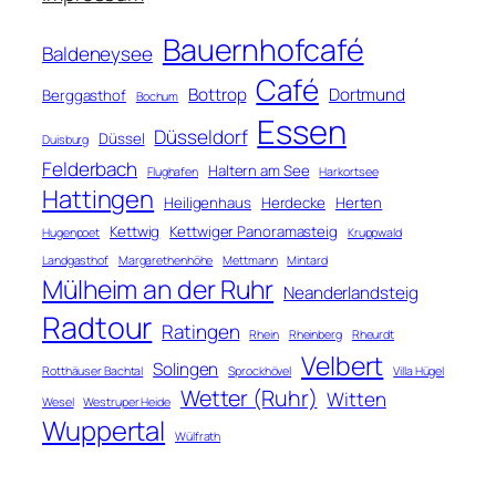
Bauernhofcafé
Baldeneysee
Café
Bottrop
Dortmund
Berggasthof
Bochum
Essen
Düsseldorf
Düssel
Duisburg
Felderbach
Haltern am See
Flughafen
Harkortsee
Hattingen
Heiligenhaus
Herdecke
Herten
Kettwig
Kettwiger Panoramasteig
Hugenpoet
Kruppwald
Landgasthof
Margarethenhöhe
Mettmann
Mintard
Mülheim an der Ruhr
Neanderlandsteig
Radtour
Ratingen
Rhein
Rheinberg
Rheurdt
Velbert
Solingen
Rotthäuser Bachtal
Sprockhövel
Villa Hügel
Wetter (Ruhr)
Witten
Wesel
Westruper Heide
Wuppertal
Wülfrath