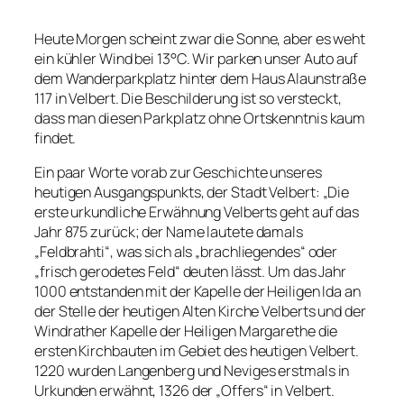
Heute Morgen scheint zwar die Sonne, aber es weht
ein kühler Wind bei 13°C. Wir parken unser Auto auf
dem Wanderparkplatz hinter dem Haus Alaunstraße
117 in Velbert. Die Beschilderung ist so versteckt,
dass man diesen Parkplatz ohne Ortskenntnis kaum
findet.
Ein paar Worte vorab zur Geschichte unseres
heutigen Ausgangspunkts, der Stadt Velbert: „Die
erste urkundliche Erwähnung Velberts geht auf das
Jahr 875 zurück; der Name lautete damals
„Feldbrahti“, was sich als „brachliegendes“ oder
„frisch gerodetes Feld“ deuten lässt. Um das Jahr
1000 entstanden mit der Kapelle der Heiligen Ida an
der Stelle der heutigen Alten Kirche Velberts und der
Windrather Kapelle der Heiligen Margarethe die
ersten Kirchbauten im Gebiet des heutigen Velbert.
1220 wurden Langenberg und Neviges erstmals in
Urkunden erwähnt, 1326 der „Offers“ in Velbert.