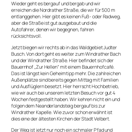
Wieder geht es bergauf und bergab und wir
erreichen die Nordrather Straße, die wir für 500 m
entlanggehen. Hier gibt es keinen Fuß- oder Radweg,
aber die Straße ist gut ausgebaut und die
Autofahrer, denen wir begegnen, fahren
rücksichtsvoll.
Jetzt biegen wir rechts ab in das Waldgebiet Judter
Busch. Von dort geht es weiter zum Windrather Bach
und der Windrather Straße. Hier befindet sich der
Bauernhof „Zur Hellen“ mit einem Bauernhofcafé.
Das ist längst kein Geheimtipp mehr. Die zahlreichen
Außenplätze sind bereits gegen Mittag mit Familien
und Ausflüglern besetzt. Hier herrscht Hochbetrieb,
wie wir auch bei unserem letzten Besuch vor gut 4
Wochen festgestellt haben. Wir kehren nicht ein und
folgen dem Neanderlandsteig bergauf bis zur
Windrather Kapelle. Wie zuvor schon erwähnt ist
dies eine der ältesten Kirchen der Stadt Velbert.
Der Weg ist jetzt nur noch ein schmaler Pfad und