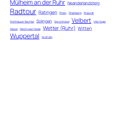
Mülheim an der Ruhr
Neanderlandsteig
Radtour
Ratingen
Rhein
Rheinberg
Rheurdt
Velbert
Solingen
Rotthäuser Bachtal
Sprockhövel
Villa Hügel
Wetter (Ruhr)
Witten
Wesel
Westruper Heide
Wuppertal
Wülfrath