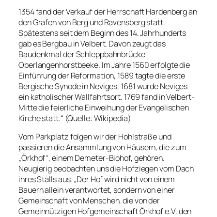
1354 fand der Verkauf der Herrschaft Hardenberg an
den Grafen von Berg und Ravensberg statt.
Spätestens seit dem Beginn des 14. Jahrhunderts
gab es Bergbau in Velbert. Davon zeugt das
Baudenkmal der Schleppbahnbrücke
Oberlangenhorstbeeke. Im Jahre 1560 erfolgte die
Einführung der Reformation, 1589 tagte die erste
Bergische Synode in Neviges, 1681 wurde Neviges
ein katholischer Wallfahrtsort. 1769 fand in Velbert-
Mitte die feierliche Einweihung der Evangelischen
Kirche statt.“ (Quelle: Wikipedia)
Vom Parkplatz folgen wir der Hohlstraße und
passieren die Ansammlung von Häusern, die zum
„Örkhof“, einem Demeter-Biohof, gehören.
Neugierig beobachten uns die Hofziegen vom Dach
ihres Stalls aus. „Der Hof wird nicht von einem
Bauern allein verantwortet, sondern von einer
Gemeinschaft von Menschen, die von der
Gemeinnützigen Hofgemeinschaft Örkhof e.V. den