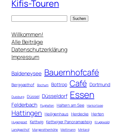
Kifis-Touren
S
Suchen
u
c
Willkommen!
h
Alle Beiträge
e
Datenschutzerklärung
n
Impressum
Bauernhofcafé
Baldeneysee
Café
Bottrop
Dortmund
Berggasthof
Bochum
Essen
Düsseldorf
Düssel
Duisburg
Felderbach
Haltern am See
Flughafen
Harkortsee
Hattingen
Heiligenhaus
Herdecke
Herten
Kettwig
Kettwiger Panoramasteig
Hugenpoet
Kruppwald
Landgasthof
Margarethenhöhe
Mettmann
Mintard