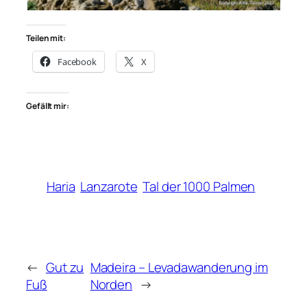
Teilen mit:
Facebook
X
Gefällt mir:
Haria
Lanzarote
Tal der 1000 Palmen
←
Gut zu
Madeira – Levadawanderung im
Fuß
Norden
→