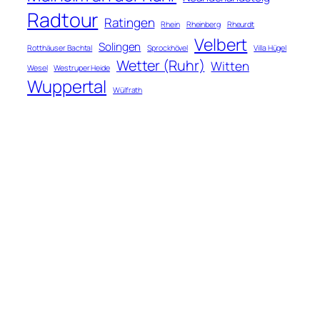
Radtour
Ratingen
Rhein
Rheinberg
Rheurdt
Velbert
Solingen
Rotthäuser Bachtal
Sprockhövel
Villa Hügel
Wetter (Ruhr)
Witten
Wesel
Westruper Heide
Wuppertal
Wülfrath