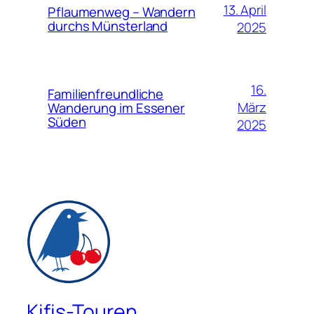
13. April
Pflaumenweg – Wandern
durchs Münsterland
2025
16.
Familienfreundliche
März
Wanderung im Essener
Süden
2025
Kifis-Touren