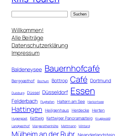
S
Suchen
u
c
Willkommen!
h
Alle Beiträge
e
Datenschutzerklärung
n
Impressum
Bauernhofcafé
Baldeneysee
Café
Bottrop
Dortmund
Berggasthof
Bochum
Essen
Düsseldorf
Düssel
Duisburg
Felderbach
Haltern am See
Flughafen
Harkortsee
Hattingen
Heiligenhaus
Herdecke
Herten
Kettwig
Kettwiger Panoramasteig
Hugenpoet
Kruppwald
Landgasthof
Margarethenhöhe
Mettmann
Mintard
Mülheim an der Ruhr
Neanderlandsteig