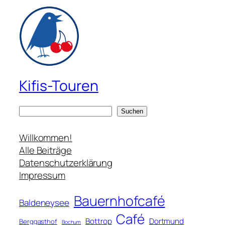
Kifis-Touren
S
Suchen
u
c
Willkommen!
h
Alle Beiträge
e
Datenschutzerklärung
n
Impressum
Bauernhofcafé
Baldeneysee
Café
Bottrop
Dortmund
Berggasthof
Bochum