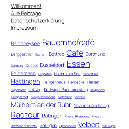
c
Willkommen!
h
Alle Beiträge
e
Datenschutzerklärung
n
Impressum
Bauernhofcafé
Baldeneysee
Café
Bottrop
Dortmund
Berggasthof
Bochum
Essen
Düsseldorf
Düssel
Duisburg
Felderbach
Haltern am See
Flughafen
Harkortsee
Hattingen
Heiligenhaus
Herdecke
Herten
Kettwig
Kettwiger Panoramasteig
Hugenpoet
Kruppwald
Landgasthof
Margarethenhöhe
Mettmann
Mintard
Mülheim an der Ruhr
Neanderlandsteig
Radtour
Ratingen
Rhein
Rheinberg
Rheurdt
Velbert
Solingen
Rotthäuser Bachtal
Sprockhövel
Villa Hügel