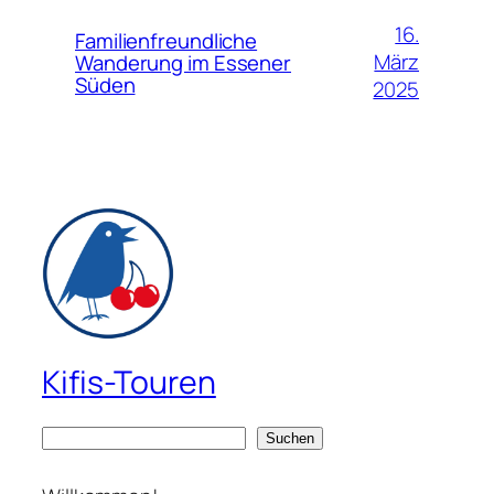
16.
Familienfreundliche
März
Wanderung im Essener
Süden
2025
Kifis-Touren
S
Suchen
u