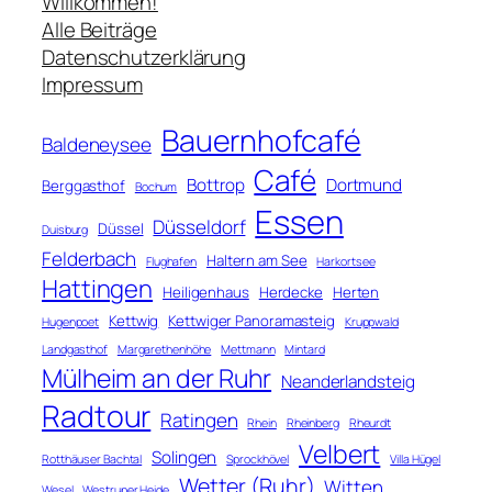
c
Willkommen!
h
Alle Beiträge
e
Datenschutzerklärung
n
Impressum
Bauernhofcafé
Baldeneysee
Café
Bottrop
Dortmund
Berggasthof
Bochum
Essen
Düsseldorf
Düssel
Duisburg
Felderbach
Haltern am See
Flughafen
Harkortsee
Hattingen
Heiligenhaus
Herdecke
Herten
Kettwig
Kettwiger Panoramasteig
Hugenpoet
Kruppwald
Landgasthof
Margarethenhöhe
Mettmann
Mintard
Mülheim an der Ruhr
Neanderlandsteig
Radtour
Ratingen
Rhein
Rheinberg
Rheurdt
Velbert
Solingen
Rotthäuser Bachtal
Sprockhövel
Villa Hügel
Wetter (Ruhr)
Witten
Wesel
Westruper Heide