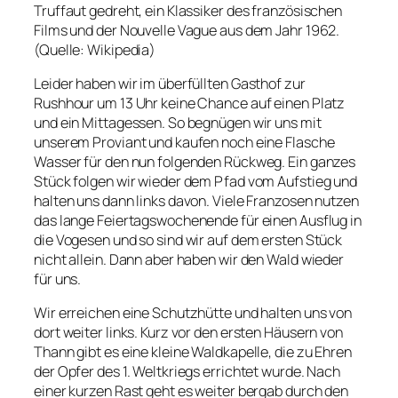
Truffaut gedreht, ein Klassiker des französischen
Films und der Nouvelle Vague aus dem Jahr 1962.
(Quelle: Wikipedia)
Leider haben wir im überfüllten Gasthof zur
Rushhour um 13 Uhr keine Chance auf einen Platz
und ein Mittagessen. So begnügen wir uns mit
unserem Proviant und kaufen noch eine Flasche
Wasser für den nun folgenden Rückweg. Ein ganzes
Stück folgen wir wieder dem Pfad vom Aufstieg und
halten uns dann links davon. Viele Franzosen nutzen
das lange Feiertagswochenende für einen Ausflug in
die Vogesen und so sind wir auf dem ersten Stück
nicht allein. Dann aber haben wir den Wald wieder
für uns.
Wir erreichen eine Schutzhütte und halten uns von
dort weiter links. Kurz vor den ersten Häusern von
Thann gibt es eine kleine Waldkapelle, die zu Ehren
der Opfer des 1. Weltkriegs errichtet wurde. Nach
einer kurzen Rast geht es weiter bergab durch den