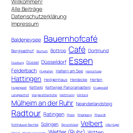
c
Willkommen!
h
Alle Beiträge
e
Datenschutzerklärung
n
Impressum
Bauernhofcafé
Baldeneysee
Café
Bottrop
Dortmund
Berggasthof
Bochum
Essen
Düsseldorf
Düssel
Duisburg
Felderbach
Haltern am See
Flughafen
Harkortsee
Hattingen
Heiligenhaus
Herdecke
Herten
Kettwig
Kettwiger Panoramasteig
Hugenpoet
Kruppwald
Landgasthof
Margarethenhöhe
Mettmann
Mintard
Mülheim an der Ruhr
Neanderlandsteig
Radtour
Ratingen
Rhein
Rheinberg
Rheurdt
Velbert
Solingen
Rotthäuser Bachtal
Sprockhövel
Villa Hügel
Wetter (Ruhr)
Witten