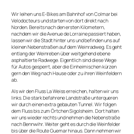
Wir leihen uns E-Bikes am Bahnhof von Colmar bei
Velodocteurs und starten von dort direkt nach
Norden. Bereits nach den ersten Kilometern,
nachdem wir die Avenue de Lorraine passiert haben,
lassen wir die Stadt hinter uns und befinden uns auf
kleinen Nebenstraßen auf dem Weinradweg. Es geht
entlang der Weinreben über weitgehend ebene
asphaltierte Radwege. Eigentlich sind diese Wege
für Autos gesperrt, aber die Einheimischen kürzen
gern den Weg nach Hause oder zu ihren Weinfeldern
ab.
Als wir den Fluss La Weiss erreichen, halten wir uns
links. Die stark befahrene Landstraße unterqueren
wir durch einen extra gebauten Tunnel. Wir folgen
dem Fluss bis zum Örtchen Sigolsheim. Dort halten
wir uns wieder rechts und nehmen die Nebenstraße
nach Bennwihr. Weiter geht es durch die Weinfelder
bis über die Route Guemar hinaus. Dann nehmen wir