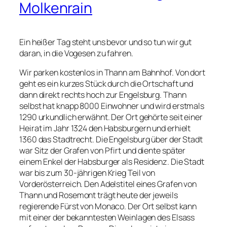
Molkenrain
Ein heißer Tag steht uns bevor und so tun wir gut
daran, in die Vogesen zu fahren.
Wir parken kostenlos in Thann am Bahnhof. Von dort
geht es ein kurzes Stück durch die Ortschaft und
dann direkt rechts hoch zur Engelsburg. Thann
selbst hat knapp 8000 Einwohner und wird erstmals
1290 urkundlich erwähnt. Der Ort gehörte seit einer
Heirat im Jahr 1324 den Habsburgern und erhielt
1360 das Stadtrecht. Die Engelsburg über der Stadt
war Sitz der Grafen von Pfirt und diente später
einem Enkel der Habsburger als Residenz. Die Stadt
war bis zum 30-jährigen Krieg Teil von
Vorderösterreich. Den Adelstitel eines Grafen von
Thann und Rosemont trägt heute der jeweils
regierende Fürst von Monaco. Der Ort selbst kann
mit einer der bekanntesten Weinlagen des Elsass