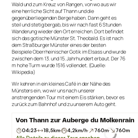
Wald und zum Kreuz von Rangen, von wo aus wir
eine herrliche Sicht auf Thann und die
gegenüberliegenden Berge haben. Dann geht es
steil und stetig bergab, bis wir nach fast 6 Stunden
Wanderung wieder den Ort erreichen. Dort befindet
sich das gotische Münster St. Theobald. Es ist nach
dem Straßburger Münster eines der besten
Beispiele Oberrheinischer Gotik im Elsass und wurde
zwischen dem 13. und 15. Jahrhundert erbaut. Der 76
m hohe Turm wurde 1516 vollendet. (Quelle:
Wikipedia)
Wir kehren in ein kleines Café in der Nähe des
Münsters ein, wo wir uns nach unserer
anstrengenden Tour mit einem Eis stärken, bevor es
zurück zum Bahnhof und zu unserem Auto geht.