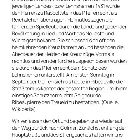
jeweiligen Landes- bzw. Lehnsherren. 1431 wurde
den Herren zu Rappoltstein das Pfeiferrecht als
Reichslehen übertragen. Heimatlos zogen die
fahrenden Spielleute durch die Lande und gaben der
Bevölkerung in Lied und Wort das Neueste und
Wichtigste bekannt. Sie schlossen sich oft den
heimkehrenden Kreuzfahrern an und besangen die
Abenteuer der Helden der Kreuzzüge. Vormals
rechtlos und von der Kirche ausgeschlossen wurden
sie durch das Pfeiferrecht dem Schutz des
Lehnsherren unterstellt. Am ersten Sonntag im
September treffen sich bis heute in Ribeauville die
Straßenmusikanten der gesamten Region, um ihrem
einstigen Schutzherrn, dem Seigneur de
Ribeaupierre den Treueid zu bestätigen. (Quelle:
Wikipedia)
Wir verlassen den Ort und begeben uns wieder auf
den Weg zurück nach Colmar. Zunächst entlang der
Hauptstraße und des Strengbaches halten wir uns