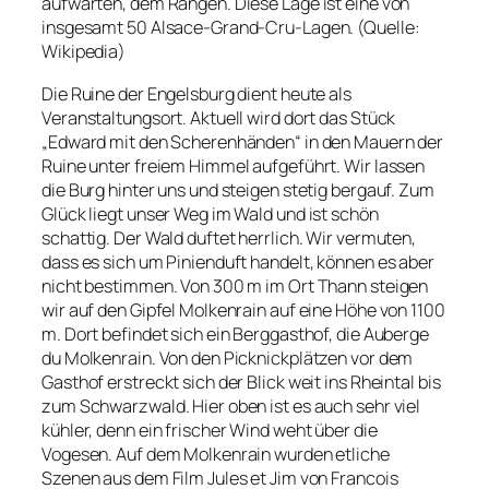
aufwarten, dem Rangen. Diese Lage ist eine von
insgesamt 50 Alsace-Grand-Cru-Lagen. (Quelle:
Wikipedia)
Die Ruine der Engelsburg dient heute als
Veranstaltungsort. Aktuell wird dort das Stück
„Edward mit den Scherenhänden“ in den Mauern der
Ruine unter freiem Himmel aufgeführt. Wir lassen
die Burg hinter uns und steigen stetig bergauf. Zum
Glück liegt unser Weg im Wald und ist schön
schattig. Der Wald duftet herrlich. Wir vermuten,
dass es sich um Pinienduft handelt, können es aber
nicht bestimmen. Von 300 m im Ort Thann steigen
wir auf den Gipfel Molkenrain auf eine Höhe von 1100
m. Dort befindet sich ein Berggasthof, die Auberge
du Molkenrain. Von den Picknickplätzen vor dem
Gasthof erstreckt sich der Blick weit ins Rheintal bis
zum Schwarzwald. Hier oben ist es auch sehr viel
kühler, denn ein frischer Wind weht über die
Vogesen. Auf dem Molkenrain wurden etliche
Szenen aus dem Film Jules et Jim von Francois