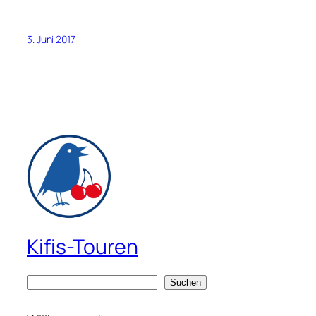
3. Juni 2017
Kifis-Touren
S
Suchen
u