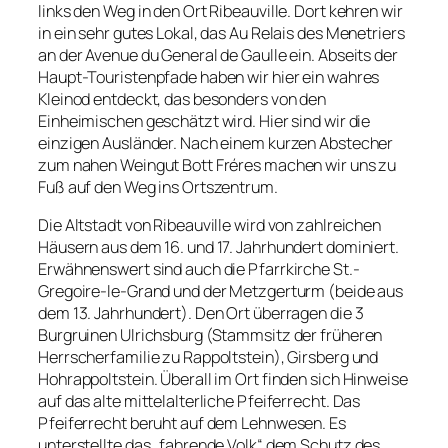
links den Weg in den Ort Ribeauville. Dort kehren wir
in ein sehr gutes Lokal, das Au Relais des Menetriers
an der Avenue du General de Gaulle ein. Abseits der
Haupt-Touristenpfade haben wir hier ein wahres
Kleinod entdeckt, das besonders von den
Einheimischen geschätzt wird. Hier sind wir die
einzigen Ausländer. Nach einem kurzen Abstecher
zum nahen Weingut Bott Fréres machen wir uns zu
Fuß auf den Weg ins Ortszentrum.
Die Altstadt von Ribeauville wird von zahlreichen
Häusern aus dem 16. und 17. Jahrhundert dominiert.
Erwähnenswert sind auch die Pfarrkirche St.-
Gregoire-le-Grand und der Metzgerturm (beide aus
dem 13. Jahrhundert). Den Ort überragen die 3
Burgruinen Ulrichsburg (Stammsitz der früheren
Herrscherfamilie zu Rappoltstein), Girsberg und
Hohrappoltstein. Überall im Ort finden sich Hinweise
auf das alte mittelalterliche Pfeiferrecht. Das
Pfeiferrecht beruht auf dem Lehnwesen. Es
unterstellte das „fahrende Volk“ dem Schutz des