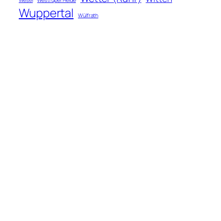
Wesel
Westruper Heide
Wuppertal
Wülfrath