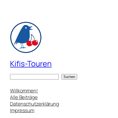
Kifis-Touren
S
Suchen
u
c
Willkommen!
h
Alle Beiträge
e
Datenschutzerklärung
n
Impressum