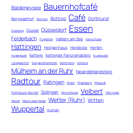
Bauernhofcafé
Baldeneysee
Café
Bottrop
Dortmund
Berggasthof
Bochum
Essen
Düsseldorf
Düssel
Duisburg
Felderbach
Haltern am See
Flughafen
Harkortsee
Hattingen
Heiligenhaus
Herdecke
Herten
Kettwig
Kettwiger Panoramasteig
Hugenpoet
Kruppwald
Landgasthof
Margarethenhöhe
Mettmann
Mintard
Mülheim an der Ruhr
Neanderlandsteig
Radtour
Ratingen
Rhein
Rheinberg
Rheurdt
Velbert
Solingen
Rotthäuser Bachtal
Sprockhövel
Villa Hügel
Wetter (Ruhr)
Witten
Wesel
Westruper Heide
Wuppertal
Wülfrath