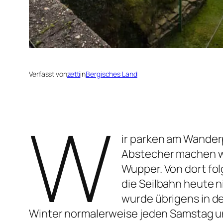
Verfasst von
zetti
in
Bergisches Land
W
ir parken am Wander
Abstecher machen wir
Wupper. Von dort fol
die Seilbahn heute n
wurde übrigens in de
Winter normalerweise jeden Samstag un