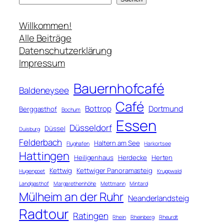
u
c
Willkommen!
h
Alle Beiträge
e
Datenschutzerklärung
n
Impressum
Bauernhofcafé
Baldeneysee
Café
Bottrop
Dortmund
Berggasthof
Bochum
Essen
Düsseldorf
Düssel
Duisburg
Felderbach
Haltern am See
Flughafen
Harkortsee
Hattingen
Heiligenhaus
Herdecke
Herten
Kettwig
Kettwiger Panoramasteig
Hugenpoet
Kruppwald
Landgasthof
Margarethenhöhe
Mettmann
Mintard
Mülheim an der Ruhr
Neanderlandsteig
Radtour
Ratingen
Rhein
Rheinberg
Rheurdt