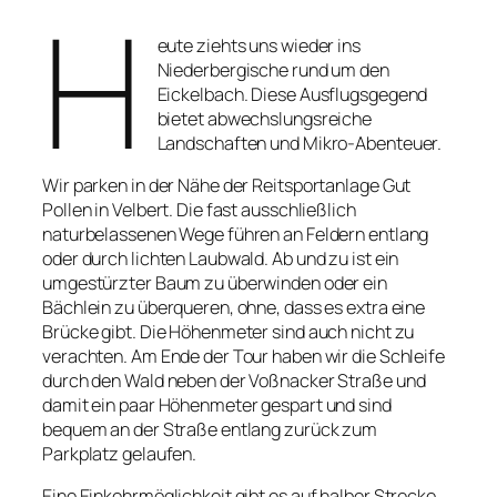
H
eute ziehts uns wieder ins
Niederbergische rund um den
Eickelbach. Diese Ausflugsgegend
bietet abwechslungsreiche
Landschaften und Mikro-Abenteuer.
Wir parken in der Nähe der Reitsportanlage Gut
Pollen in Velbert. Die fast ausschließlich
naturbelassenen Wege führen an Feldern entlang
oder durch lichten Laubwald. Ab und zu ist ein
umgestürzter Baum zu überwinden oder ein
Bächlein zu überqueren, ohne, dass es extra eine
Brücke gibt. Die Höhenmeter sind auch nicht zu
verachten. Am Ende der Tour haben wir die Schleife
durch den Wald neben der Voßnacker Straße und
damit ein paar Höhenmeter gespart und sind
bequem an der Straße entlang zurück zum
Parkplatz gelaufen.
Eine Einkehrmöglichkeit gibt es auf halber Strecke