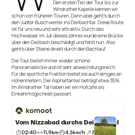
Den ersten Teil der Tour bis zur
Windrather Kapelle kennen wir
schon von früheren Touren. Dann aber geht’s durch
den Judter Busch weiter ins Deilbachtal. Diese Route
ist für uns neu und sehr attraktiv. Durch das
Hochwasser im Juli dieses Jahres wurde eine Brücke
über den Deilbach beschädigt und fehlt nun. Also
geht’s über Steine direkt durch den Bachlauf.
Die Tour bietet immer wieder schöne
Panoramablicke und ist sehr abwechslungsreich.
Für die sportliche Fraktion bietet sie auch einiges an
Höhenmetern. Der Asphaltanteil beträgt etwa 35%.
Im Windrather Tal haben wir ein Hofcafé als
Einkehrmöglichkeit passiert.