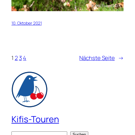
10. Oktober 2021
1
2
3
4
Nächste Seite
→
Kifis-Touren
S
Suchen