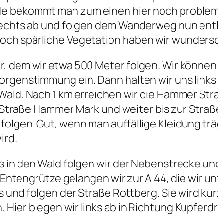
de bekommt man zum einen hier noch probleml
n rechts ab und folgen dem Wanderweg nun en
och spärliche Vegetation haben wir wundersc
r, dem wir etwa 500 Meter folgen. Wir könne
orgenstimmung ein. Dann halten wir uns link
Wald. Nach 1 km erreichen wir die Hammer Str
ie Straße Hammer Mark und weiter bis zur Stra
olgen. Gut, wenn man auffällige Kleidung tr
ird.
ks in den Wald folgen wir der Nebenstrecke u
r Entengrütze gelangen wir zur A 44, die wir u
ks und folgen der Straße Rottberg. Sie wird 
 Hier biegen wir links ab in Richtung Kupfe