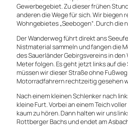
Gewerbegebiet. Zu dieser frühen Stun
anderen die Wege für sich. Wir biege
Wohngebietes „Seebogen“. Durch die n
Der Wanderweg führt direkt ans Seeufe
Nistmaterial sammeln und fangen die M
des Sauerländer Gebirgsvereins in den 
Meter folgen. Es geht jetzt links auf d
müssen wir dieser Straße ohne Fußweg f
Motorradfahrern rechtzeitig gesehen w
Nach einem kleinen Schlenker nach lin
kleine Furt. Vorbei an einem Teich volle
kaum zu hören. Dann halten wir uns lin
Rottberger Bachs und endet am Asbach.