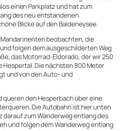
os einen Parkplatz und hat zum
tlang des neu entstandenen
höne Blicke auf den Baldeneysee.
n Mandarinenten beobachten, die
s und folgen dem ausgeschilderten Weg
aße, das Motorrad-Eldorado, der wir 250
ße Hespertal. Die nächsten 800 Meter
ägt und von den Auto- und
nd queren den Hesperbach über eine
nterqueren. Die Autobahn ist hier unten
kurz darauf zum Wanderweg entlang des
rdreh und folgen dem Wanderweg entlang