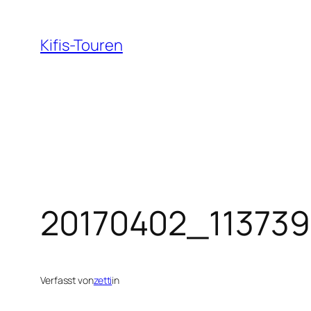
Zum
Inhalt
Kifis-Touren
springen
20170402_113739
Verfasst von
zetti
in