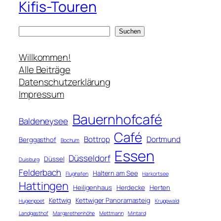
Kifis-Touren
S
Suchen
u
c
Willkommen!
h
Alle Beiträge
e
Datenschutzerklärung
n
Impressum
Bauernhofcafé
Baldeneysee
Café
Bottrop
Dortmund
Berggasthof
Bochum
Essen
Düsseldorf
Düssel
Duisburg
Felderbach
Haltern am See
Flughafen
Harkortsee
Hattingen
Heiligenhaus
Herdecke
Herten
Kettwig
Kettwiger Panoramasteig
Hugenpoet
Kruppwald
Landgasthof
Margarethenhöhe
Mettmann
Mintard