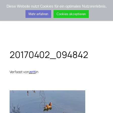
Zum
Diese Website nutzt Cookies für ein optimales Nutzererlebnis.
Inhalt
Kifis-Touren
Mehr erfahren
Cookies akzeptieren
springen
20170402_094842
Verfasst von
zetti
in