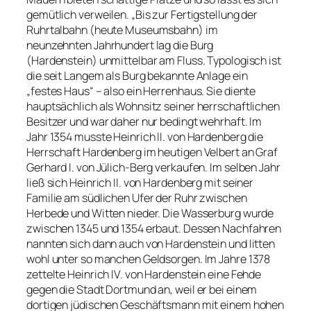
gemütlich verweilen. „Bis zur Fertigstellung der
Ruhrtalbahn (heute Museumsbahn) im
neunzehnten Jahrhundert lag die Burg
(Hardenstein) unmittelbar am Fluss. Typologisch ist
die seit Langem als Burg bekannte Anlage ein
„festes Haus“ – also ein Herrenhaus. Sie diente
hauptsächlich als Wohnsitz seiner herrschaftlichen
Besitzer und war daher nur bedingt wehrhaft. Im
Jahr 1354 musste Heinrich II. von Hardenberg die
Herrschaft Hardenberg im heutigen Velbert an Graf
Gerhard I. von Jülich-Berg verkaufen. Im selben Jahr
ließ sich Heinrich II. von Hardenberg mit seiner
Familie am südlichen Ufer der Ruhr zwischen
Herbede und Witten nieder. Die Wasserburg wurde
zwischen 1345 und 1354 erbaut. Dessen Nachfahren
nannten sich dann auch von Hardenstein und litten
wohl unter so manchen Geldsorgen. Im Jahre 1378
zettelte Heinrich IV. von Hardenstein eine Fehde
gegen die Stadt Dortmund an, weil er bei einem
dortigen jüdischen Geschäftsmann mit einem hohen