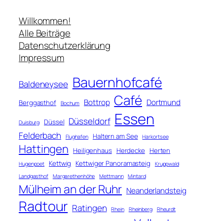
u
c
Willkommen!
h
Alle Beiträge
e
Datenschutzerklärung
n
Impressum
Bauernhofcafé
Baldeneysee
Café
Bottrop
Dortmund
Berggasthof
Bochum
Essen
Düsseldorf
Düssel
Duisburg
Felderbach
Haltern am See
Flughafen
Harkortsee
Hattingen
Heiligenhaus
Herdecke
Herten
Kettwig
Kettwiger Panoramasteig
Hugenpoet
Kruppwald
Landgasthof
Margarethenhöhe
Mettmann
Mintard
Mülheim an der Ruhr
Neanderlandsteig
Radtour
Ratingen
Rhein
Rheinberg
Rheurdt