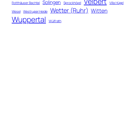
Velbert
Solingen
Rotthäuser Bachtal
Sprockhövel
Villa Hügel
Wetter (Ruhr)
Witten
Wesel
Westruper Heide
Wuppertal
Wülfrath