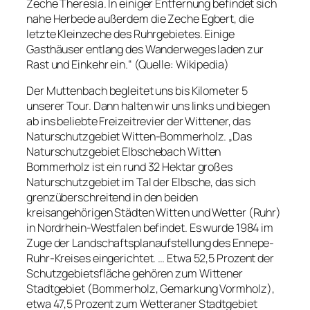
Zeche Theresia. In einiger Entfernung befindet sich
nahe Herbede außerdem die Zeche Egbert, die
letzte Kleinzeche des Ruhrgebietes. Einige
Gasthäuser entlang des Wanderweges laden zur
Rast und Einkehr ein.“ (Quelle: Wikipedia)
Der Muttenbach begleitet uns bis Kilometer 5
unserer Tour. Dann halten wir uns links und biegen
ab ins beliebte Freizeitrevier der Wittener, das
Naturschutzgebiet Witten-Bommerholz. „Das
Naturschutzgebiet Elbschebach Witten
Bommerholz ist ein rund 32 Hektar großes
Naturschutzgebiet im Tal der Elbsche, das sich
grenzüberschreitend in den beiden
kreisangehörigen Städten Witten und Wetter (Ruhr)
in Nordrhein-Westfalen befindet. Es wurde 1984 im
Zuge der Landschaftsplanaufstellung des Ennepe-
Ruhr-Kreises eingerichtet. … Etwa 52,5 Prozent der
Schutzgebietsfläche gehören zum Wittener
Stadtgebiet (Bommerholz, Gemarkung Vormholz),
etwa 47,5 Prozent zum Wetteraner Stadtgebiet