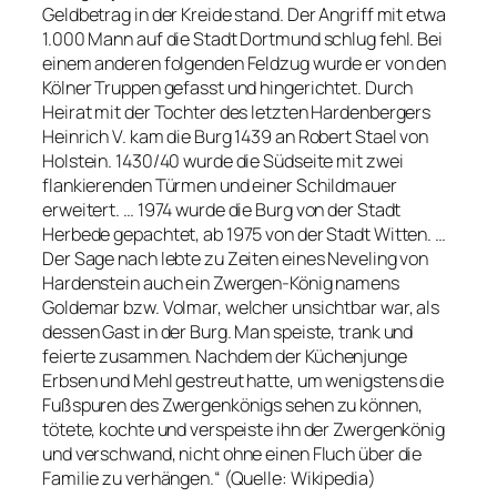
Geldbetrag in der Kreide stand. Der Angriff mit etwa
1.000 Mann auf die Stadt Dortmund schlug fehl. Bei
einem anderen folgenden Feldzug wurde er von den
Kölner Truppen gefasst und hingerichtet. Durch
Heirat mit der Tochter des letzten Hardenbergers
Heinrich V. kam die Burg 1439 an Robert Stael von
Holstein. 1430/40 wurde die Südseite mit zwei
flankierenden Türmen und einer Schildmauer
erweitert. … 1974 wurde die Burg von der Stadt
Herbede gepachtet, ab 1975 von der Stadt Witten. …
Der Sage nach lebte zu Zeiten eines Neveling von
Hardenstein auch ein Zwergen-König namens
Goldemar bzw. Volmar, welcher unsichtbar war, als
dessen Gast in der Burg. Man speiste, trank und
feierte zusammen. Nachdem der Küchenjunge
Erbsen und Mehl gestreut hatte, um wenigstens die
Fußspuren des Zwergenkönigs sehen zu können,
tötete, kochte und verspeiste ihn der Zwergenkönig
und verschwand, nicht ohne einen Fluch über die
Familie zu verhängen.“ (Quelle: Wikipedia)