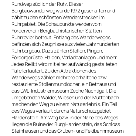
Rundweg südlich der Ruhr. Dieser
Bergbauwanderweg wurde 1972 geschaffen und
zählt zu den schönsten Wanderstrecken im
Ruhrgebiet. Die Schaupunkte werden vom
Förderverein Bergbauhistorischer Stätten
Ruhrrevier betreut. Entlang des Wanderweges
befinden sich Zeugnisse aus vielen Jahrhunderten
Ruhrbergbau. Dazu zählen Stollen, Pingen,
Fördergerüste, Halden, Verladeanlagen und mehr.
Jedes Relikt wird mit einer aufwändig gestalteten
Tafel erläutert. Zu den Attraktionen des
Wanderwegs zählen mehrere erhaltene bzw.
restaurierte Stollenmundlöcher, ein Bethaus und
das LWL-Industriemuseum Zeche Nachtigall. Die
umgebenden Wälder, Wiesen und der Muttenbach
machen den Weg zu einem Naturerlebnis. Ein Teil
des Weges verläuft durchs Naturschutzgebiet
Hardenstein. Am Weg bzw. in der Nähe des Weges
liegen die Ruine der Burg Hardenstein, das Schloss
Steinhausen und das Gruben- und Feldbahnmuseum