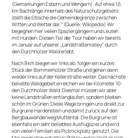
(Gemarkungen Esborn und Wengern). Auf etwa 1,6
km Bachlänge innerhalb des Naturschutzgebiets
stellt die Elbsche die Gemeindegrenze zwischen
Witten und Wetter dar.“ (Quelle: Wikipedia) Wir
begegnen hier vielen Spaziergängern und Leuten
mit Hunden. Diesen Teil der Tour haben wir bereits
im Januar auf unserer „Landstraßenralley“ durch
den Durchholzer Wald erlebt.
Nach 8 km biegen wir links ab, folgen ein kurzes
Stück der Bommerholzer Straße und gehen dann
wieder links auf der Kellerstraße weiter. Das nächste
beliebte Waldgebiet erreichen wir bei Kilometer 10:
den Durchholzer Wald. Diesmal müssen wir aber
keine Landstraßen entlanglaufen, sondern bleiben
schön im Grünen. Diese Wege bringen uns direkt zur
Burgruine Hardenstein und damit zurück auf den
Bergbauwanderweg Muttental. Die Burgruine ist
ebenfalls ein sehr beliebtes Ausflugsziel und wird
von vielen Familien als Picknickplatz genutzt. Die
Mauern bieten schattige Plätze und so lässt es sich