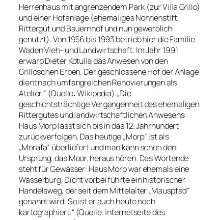
Herrenhaus mit angrenzendem Park (zur Villa Grillo)
und einer Hofanlage (ehemaliges Nonnenstift,
Rittergut und Bauernhof und nun gewerblich
genutzt). Von 1956 bis 1993 betrieb hier die Familie
Waden Vieh- und Landwirtschaft. Im Jahr 1991
erwarb Dieter Kotulla das Anwesen von den
Grilloschen Erben. Der geschlossene Hof der Anlage
dient nach umfangreichen Renovierungen als
Atelier.“ (Quelle: Wikipedia) „Die
geschichtsträchtige Vergangenheit des ehemaligen
Rittergutes und landwirtschaftlichen Anwesens
Haus Morp lässt sich bis in das 12. Jahrhundert
zurückverfolgen. Das heutige „Morp“ ist als
„Morafa“ überliefert und man kann schon den
Ursprung, das Moor, heraus hören. Das Wortende
steht für Gewässer: Haus Morp war ehemals eine
Wasserburg. Dicht vorbei führte ein historischer
Handelsweg, der seit dem Mittelalter „Mauspfad“
genannt wird. So ist er auch heute noch
kartographiert.“ (Quelle: Internetseite des