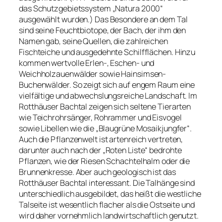
das Schutzgebietssystem „Natura 2000“
ausgewählt wurden.) Das Besondere an dem Tal
sind seine Feuchtbiotope, der Bach, der ihm den
Namen gab, seine Quellen, die zahlreichen
Fischteiche und ausgedehnte Schilfflächen. Hinzu
kommen wertvolle Erlen-, Eschen- und
Weichholzauenwälder sowie Hainsimsen-
Buchenwälder. So zeigt sich auf engem Raum eine
vielfältige und abwechslungsreiche Landschaft. Im
Rotthäuser Bachtal zeigen sich seltene Tierarten
wie Teichrohrsänger, Rohrammer und Eisvogel
sowie Libellen wie die „Blaugrüne Mosaikjungfer“.
Auch die Pflanzenwelt ist artenreich vertreten,
darunter auch nach der „Roten Liste“ bedrohte
Pflanzen, wie der Riesen Schachtelhalm oder die
Brunnenkresse. Aber auch geologisch ist das
Rotthäuser Bachtal interessant. Die Talhänge sind
unterschiedlich ausgebildet, das heißt die westliche
Talseite ist wesentlich flacher als die Ostseite und
wird daher vornehmlich landwirtschaftlich genutzt.