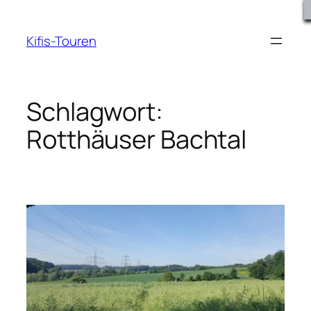
Zum
Inhalt
Kifis-Touren
springen
Schlagwort:
Rotthäuser Bachtal