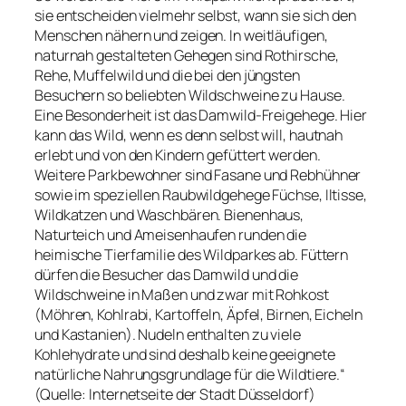
sie entscheiden vielmehr selbst, wann sie sich den
Menschen nähern und zeigen. In weitläufigen,
naturnah gestalteten Gehegen sind Rothirsche,
Rehe, Muffelwild und die bei den jüngsten
Besuchern so beliebten Wildschweine zu Hause.
Eine Besonderheit ist das Damwild-Freigehege. Hier
kann das Wild, wenn es denn selbst will, hautnah
erlebt und von den Kindern gefüttert werden.
Weitere Parkbewohner sind Fasane und Rebhühner
sowie im speziellen Raubwildgehege Füchse, Iltisse,
Wildkatzen und Waschbären. Bienenhaus,
Naturteich und Ameisenhaufen runden die
heimische Tierfamilie des Wildparkes ab. Füttern
dürfen die Besucher das Damwild und die
Wildschweine in Maßen und zwar mit Rohkost
(Möhren, Kohlrabi, Kartoffeln, Äpfel, Birnen, Eicheln
und Kastanien). Nudeln enthalten zu viele
Kohlehydrate und sind deshalb keine geeignete
natürliche Nahrungsgrundlage für die Wildtiere.“
(Quelle: Internetseite der Stadt Düsseldorf)