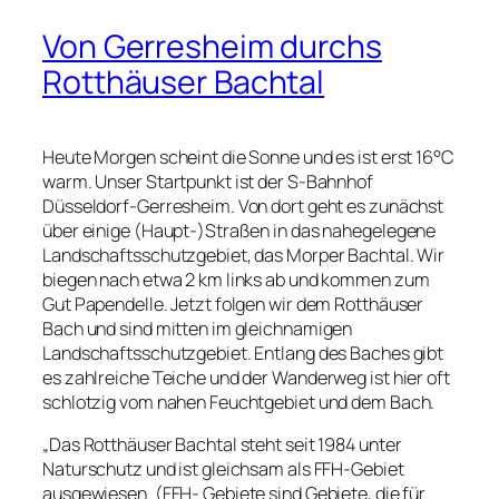
Von Gerresheim durchs
Rotthäuser Bachtal
Heute Morgen scheint die Sonne und es ist erst 16°C
warm. Unser Startpunkt ist der S-Bahnhof
Düsseldorf-Gerresheim. Von dort geht es zunächst
über einige (Haupt-)Straßen in das nahegelegene
Landschaftsschutzgebiet, das Morper Bachtal. Wir
biegen nach etwa 2 km links ab und kommen zum
Gut Papendelle. Jetzt folgen wir dem Rotthäuser
Bach und sind mitten im gleichnamigen
Landschaftsschutzgebiet. Entlang des Baches gibt
es zahlreiche Teiche und der Wanderweg ist hier oft
schlotzig vom nahen Feuchtgebiet und dem Bach.
„Das Rotthäuser Bachtal steht seit 1984 unter
Naturschutz und ist gleichsam als FFH-Gebiet
ausgewiesen. (FFH- Gebiete sind Gebiete, die für