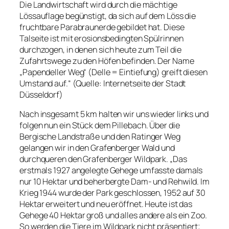
Die Landwirtschaft wird durch die mächtige
Lössauflage begünstigt, da sich auf dem Löss die
fruchtbare Parabraunerde gebildet hat. Diese
Talseite ist mit erosionsbedingten Spülrinnen
durchzogen, in denen sich heute zum Teil die
Zufahrtswege zu den Höfen befinden. Der Name
„Papendeller Weg“ (Delle = Eintiefung) greift diesen
Umstand auf.“ (Quelle: Internetseite der Stadt
Düsseldorf)
Nach insgesamt 5 km halten wir uns wieder links und
folgen nun ein Stück dem Pillebach. Über die
Bergische Landstraße und den Ratinger Weg
gelangen wir in den Grafenberger Wald und
durchqueren den Grafenberger Wildpark. „Das
erstmals 1927 angelegte Gehege umfasste damals
nur 10 Hektar und beherbergte Dam- und Rehwild. Im
Krieg 1944 wurde der Park geschlossen, 1952 auf 30
Hektar erweitert und neu eröffnet. Heute ist das
Gehege 40 Hektar groß und alles andere als ein Zoo.
So werden die Tiere im Wildpark nicht präsentiert;