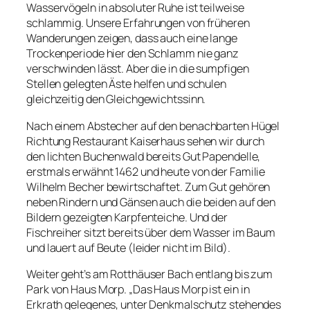
Wasservögeln in absoluter Ruhe ist teilweise
schlammig. Unsere Erfahrungen von früheren
Wanderungen zeigen, dass auch eine lange
Trockenperiode hier den Schlamm nie ganz
verschwinden lässt. Aber die in die sumpfigen
Stellen gelegten Äste helfen und schulen
gleichzeitig den Gleichgewichtssinn.
Nach einem Abstecher auf den benachbarten Hügel
Richtung Restaurant Kaiserhaus sehen wir durch
den lichten Buchenwald bereits Gut Papendelle,
erstmals erwähnt 1462 und heute von der Familie
Wilhelm Becher bewirtschaftet. Zum Gut gehören
neben Rindern und Gänsen auch die beiden auf den
Bildern gezeigten Karpfenteiche. Und der
Fischreiher sitzt bereits über dem Wasser im Baum
und lauert auf Beute (leider nicht im Bild).
Weiter geht’s am Rotthäuser Bach entlang bis zum
Park von Haus Morp. „Das Haus Morp ist ein in
Erkrath gelegenes, unter Denkmalschutz stehendes