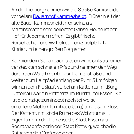
An der Pierburg nehmen wir die Straße Kamisheide,
vorbei am
Bauernhof Kammesheidt
. Früher hielt der
alte Bauer Kammesheidt hier seine als
Martinsbraten sehr beliebten Gänse. Heute ist der
Hof für Jedermann offen. Es gibt frische
Reibekuchen und Waffeln, einen Spielplatz für
Kinder und einen großen Biergarten.
Kurz vor dem Schuirbach biegen wir rechts auf einen
versteckten schmalen Pfad und nehmen den Weg
durch den Wald hinunter zur Ruhrtalstraße und
weiter zum Leinpfad entlang der Ruhr. 3 km folgen
wir nun dem Flußlauf, vorbei am Kattenturm. „Burg
Luttelnau war ein Rittersitz im Ruhrtal bei Essen. Sie
ist die einzige zumindest noch teilweise
erhaltene Motte (Turmhügelburg) an diesem Fluss.
Der Kattenturm ist die Ruine des Wohnturms. …
Eigentümerin der Ruine ist die Stadt Essen als
Rechtsnachfolgerin der Stadt Kettwig, welche die
Ruine von den Grafen von der