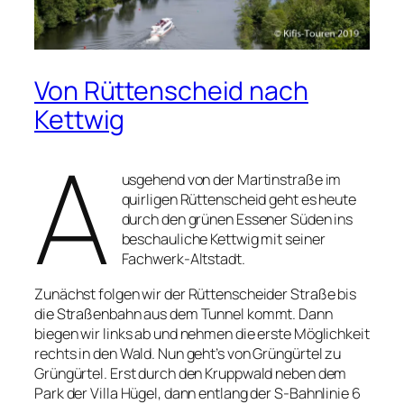
Von Rüttenscheid nach
Kettwig
A
usgehend von der Martinstraße im
quirligen Rüttenscheid geht es heute
durch den grünen Essener Süden ins
beschauliche Kettwig mit seiner
Fachwerk-Altstadt.
Zunächst folgen wir der Rüttenscheider Straße bis
die Straßenbahn aus dem Tunnel kommt. Dann
biegen wir links ab und nehmen die erste Möglichkeit
rechts in den Wald. Nun geht’s von Grüngürtel zu
Grüngürtel. Erst durch den Kruppwald neben dem
Park der Villa Hügel, dann entlang der S-Bahnlinie 6