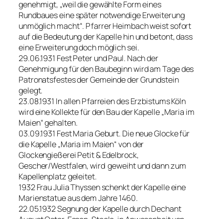
genehmigt, „weil die gewählte Form eines
Rundbaues eine später notwendige Erweiterung
unmöglich macht“. Pfarrer Heimbach weist sofort
auf die Bedeutung der Kapelle hin und betont, dass
eine Erweiterung doch möglich sei.
29.06.1931 Fest Peter und Paul. Nach der
Genehmigung für den Baubeginn wird am Tage des
Patronatsfestes der Gemeinde der Grundstein
gelegt.
23.08.1931 In allen Pfarreien des Erzbistums Köln
wird eine Kollekte für den Bau der Kapelle „Maria im
Maien“ gehalten.
03.09.1931 Fest Maria Geburt. Die neue Glocke für
die Kapelle „Maria im Maien“ von der
Glockengießerei Petit & Edelbrock,
Gescher/Westfalen, wird geweiht und dann zum
Kapellenplatz geleitet.
1932 Frau Julia Thyssen schenkt der Kapelle eine
Marienstatue aus dem Jahre 1460.
22.05.1932 Segnung der Kapelle durch Dechant