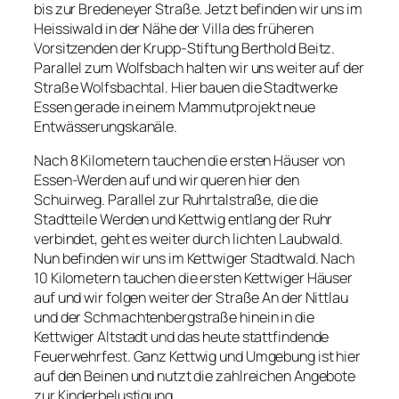
bis zur Bredeneyer Straße. Jetzt befinden wir uns im
Heissiwald in der Nähe der Villa des früheren
Vorsitzenden der Krupp-Stiftung Berthold Beitz.
Parallel zum Wolfsbach halten wir uns weiter auf der
Straße Wolfsbachtal. Hier bauen die Stadtwerke
Essen gerade in einem Mammutprojekt neue
Entwässerungskanäle.
Nach 8 Kilometern tauchen die ersten Häuser von
Essen-Werden auf und wir queren hier den
Schuirweg. Parallel zur Ruhrtalstraße, die die
Stadtteile Werden und Kettwig entlang der Ruhr
verbindet, geht es weiter durch lichten Laubwald.
Nun befinden wir uns im Kettwiger Stadtwald. Nach
10 Kilometern tauchen die ersten Kettwiger Häuser
auf und wir folgen weiter der Straße An der Nittlau
und der Schmachtenbergstraße hinein in die
Kettwiger Altstadt und das heute stattfindende
Feuerwehrfest. Ganz Kettwig und Umgebung ist hier
auf den Beinen und nutzt die zahlreichen Angebote
zur Kinderbelustigung.