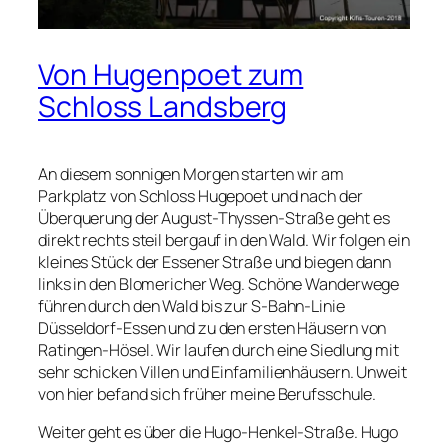
Von Hugenpoet zum
Schloss Landsberg
An diesem sonnigen Morgen starten wir am
Parkplatz von Schloss Hugepoet und nach der
Überquerung der August-Thyssen-Straße geht es
direkt rechts steil bergauf in den Wald. Wir folgen ein
kleines Stück der Essener Straße und biegen dann
links in den Blomericher Weg. Schöne Wanderwege
führen durch den Wald bis zur S-Bahn-Linie
Düsseldorf-Essen und zu den ersten Häusern von
Ratingen-Hösel. Wir laufen durch eine Siedlung mit
sehr schicken Villen und Einfamilienhäusern. Unweit
von hier befand sich früher meine Berufsschule.
Weiter geht es über die Hugo-Henkel-Straße. Hugo