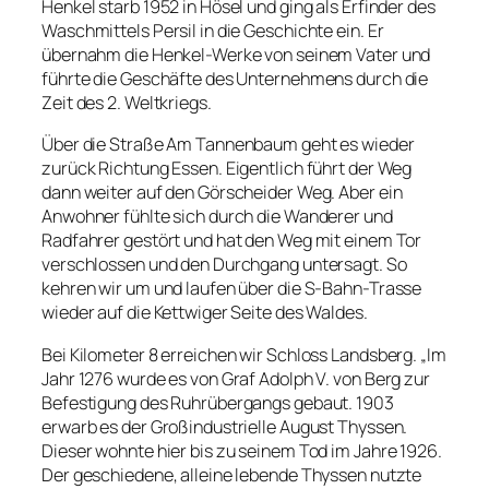
Henkel starb 1952 in Hösel und ging als Erfinder des
Waschmittels Persil in die Geschichte ein. Er
übernahm die Henkel-Werke von seinem Vater und
führte die Geschäfte des Unternehmens durch die
Zeit des 2. Weltkriegs.
Über die Straße Am Tannenbaum geht es wieder
zurück Richtung Essen. Eigentlich führt der Weg
dann weiter auf den Görscheider Weg. Aber ein
Anwohner fühlte sich durch die Wanderer und
Radfahrer gestört und hat den Weg mit einem Tor
verschlossen und den Durchgang untersagt. So
kehren wir um und laufen über die S-Bahn-Trasse
wieder auf die Kettwiger Seite des Waldes.
Bei Kilometer 8 erreichen wir Schloss Landsberg. „Im
Jahr 1276 wurde es von Graf Adolph V. von Berg zur
Befestigung des Ruhrübergangs gebaut. 1903
erwarb es der Großindustrielle August Thyssen.
Dieser wohnte hier bis zu seinem Tod im Jahre 1926.
Der geschiedene, alleine lebende Thyssen nutzte