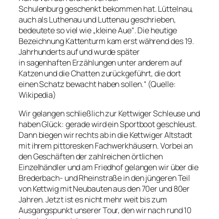
Schulenburg geschenkt bekommen hat. Lüttelnau,
auch als Luthenau und Luttenau geschrieben,
bedeutete so viel wie „kleine Aue“. Die heutige
Bezeichnung Kattenturm kam erst während des 19.
Jahrhunderts auf und wurde später
in sagenhaften Erzählungen unter anderem auf
Katzen und die Chatten zurückgeführt, die dort
einen Schatz bewacht haben sollen.“ (Quelle:
Wikipedia)
Wir gelangen schließlich zur Kettwiger Schleuse und
haben Glück: gerade wird ein Sportboot geschleust.
Dann biegen wir rechts ab in die Kettwiger Altstadt
mit ihrem pittoresken Fachwerkhäusern. Vorbei an
den Geschäften der zahlreichen örtlichen
Einzelhändler und am Friedhof gelangen wir über die
Brederbach- und Rheinstraße in den jüngeren Teil
von Kettwig mit Neubauten aus den 70er und 80er
Jahren. Jetzt ist es nicht mehr weit bis zum
Ausgangspunkt unserer Tour, den wir nach rund 10