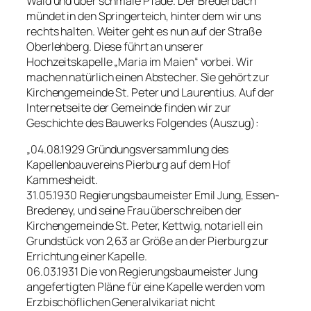
Wald und über schmale Pfade. Der Brederbach
mündet in den Springerteich, hinter dem wir uns
rechts halten. Weiter geht es nun auf der Straße
Oberlehberg. Diese führt an unserer
Hochzeitskapelle „Maria im Maien“ vorbei. Wir
machen natürlich einen Abstecher. Sie gehört zur
Kirchengemeinde St. Peter und Laurentius. Auf der
Internetseite der Gemeinde finden wir zur
Geschichte des Bauwerks Folgendes (Auszug):
„04.08.1929 Gründungsversammlung des
Kapellenbauvereins Pierburg auf dem Hof
Kammesheidt.
31.05.1930 Regierungsbaumeister Emil Jung, Essen-
Bredeney, und seine Frau überschreiben der
Kirchengemeinde St. Peter, Kettwig, notariell ein
Grundstück von 2,63 ar Größe an der Pierburg zur
Errichtung einer Kapelle.
06.03.1931 Die von Regierungsbaumeister Jung
angefertigten Pläne für eine Kapelle werden vom
Erzbischöflichen Generalvikariat nicht