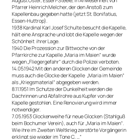
August Oster, Essen-Steele, in Anwesenheit von
Pfarrer Heinrich Melcher, der den Anstoß zum
Kapellenbau gegeben hatte (jetzt St. Bonifatius,
Essen-Huttrop).
1938 Kardinal Karl Josef Schulte besucht die Kapelle,
hält eine Ansprache und lobt die Kapelle wegen der
Schönheit ihrer Lage.
1940 Die Prozession zur Bittwoche von der
Pfarrkirche zur Kapelle „Maria im Maien“ wurde
wegen „Fliegergefahr“ durch die Polizei verboten.
14.05.1942 Mit den anderen Glocken der Gemeinde
muss auch die Glocke der Kapelle „Maria im Maien“
als „Kriegsmaterial“ abgegeben werden.
8.11.1951 Im Schutze der Dunkelheit werden die
Dachrinnen und Abfallrohre aus Kupfer von der
Kapelle gestohlen. Eine Renovierung wird immer
notwendiger.
7.05.1953 Glockenweihe für neue Glocken (Stahlguß
beim Bochumer Verein), auch für „Maria im Maien“.
Wie ihre im Zweiten Weltkrieg zerstörte Vorgängerin
erklingt sie wieder im Tone C. …“