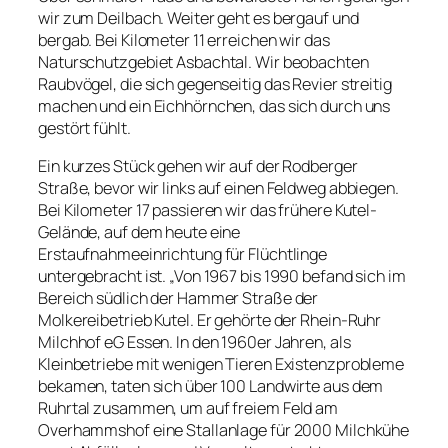
wir zum Deilbach. Weiter geht es bergauf und
bergab. Bei Kilometer 11 erreichen wir das
Naturschutzgebiet Asbachtal. Wir beobachten
Raubvögel, die sich gegenseitig das Revier streitig
machen und ein Eichhörnchen, das sich durch uns
gestört fühlt.
Ein kurzes Stück gehen wir auf der Rodberger
Straße, bevor wir links auf einen Feldweg abbiegen.
Bei Kilometer 17 passieren wir das frühere Kutel-
Gelände, auf dem heute eine
Erstaufnahmeeinrichtung für Flüchtlinge
untergebracht ist. „Von 1967 bis 1990 befand sich im
Bereich südlich der Hammer Straße der
Molkereibetrieb Kutel. Er gehörte der Rhein-Ruhr
Milchhof eG Essen. In den 1960er Jahren, als
Kleinbetriebe mit wenigen Tieren Existenzprobleme
bekamen, taten sich über 100 Landwirte aus dem
Ruhrtal zusammen, um auf freiem Feld am
Overhammshof eine Stallanlage für 2000 Milchkühe