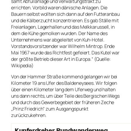
samt Abfüllanlage und Verwaltungstrakt zu
errichten. Vorbild waren dänische Anlagen. Die
Bauern selbst wollten sich dann auf den Futteranbau
und die Kälberzucht konzentrieren. Es gab Ställe mit
Freianlagen, Lagerhallen und das Melkkarussell, in
dem die Kühe gemolken wurden. Der Name des
Unternehmens war abgeleitet von Kuh-Hotel.
Vorstandsvorsitzender war Wilhelm Mintrop. Ende
Mai 1967 wurde das Richtfest gefeiert. Das Kutel war
der größte Betrieb dieser Art in Europa.“ (Quelle:
Wikipedia)
Von der Hammer Straße kommend gelangen wir bei
Kilometer 19 ans Ufer des Baldeneysees. Wir folgen
über einen Kilometer lang dem Uferweg und halten
uns dann rechts, um über Teile des Bergischen Wegs
und durch das Gewerbegebiet der früheren Zeche
„Prinz Friedrich“ zum Ausgangspunkt
zurückzukehren.