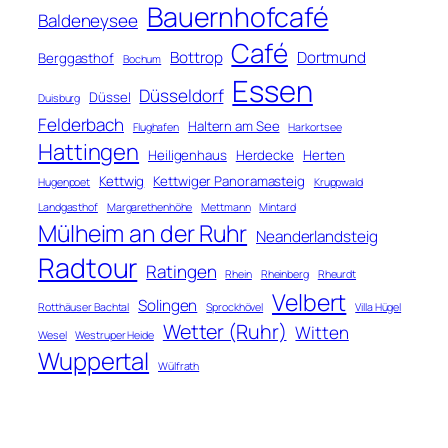
Bauernhofcafé
Baldeneysee
Café
Bottrop
Dortmund
Berggasthof
Bochum
Essen
Düsseldorf
Düssel
Duisburg
Felderbach
Haltern am See
Flughafen
Harkortsee
Hattingen
Heiligenhaus
Herdecke
Herten
Kettwig
Kettwiger Panoramasteig
Hugenpoet
Kruppwald
Landgasthof
Margarethenhöhe
Mettmann
Mintard
Mülheim an der Ruhr
Neanderlandsteig
Radtour
Ratingen
Rhein
Rheinberg
Rheurdt
Velbert
Solingen
Rotthäuser Bachtal
Sprockhövel
Villa Hügel
Wetter (Ruhr)
Witten
Wesel
Westruper Heide
Wuppertal
Wülfrath