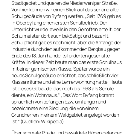
Stadtgebiet und queren die Niederweniger Straße.
Von hier können wir einen Blick auf das schöne alte
Schulgebäude von Byfang werfen. „Seit 1769 gab es
in Oberbyfang einen ersten Schulbetrieb. Der
Unterricht wurde jeweils in den Gehöften erteilt, der
Schulmeister dort auch beköstigt und bezahlt.
Schulpflicht gab es noch nicht, aber die Anfänge der
Industrie durch den aufkommenden Bergbau gegen
Ende des 18. Jahrhunderts forderten geschulte
Kräfte. In dieser Zeit baute man das erste Schulhaus
mit einer gemischten Klasse. Später wurde ein
neues Schulgebäude errichtet, das schließlich vier
Klassenräume und eine Lehrerwohnung hatte. Heute
ist dieses Gebäude, das noch bis 1968 als Schule
diente, ein Wohnhaus.“ „Das Wort Byfang kommt
sprachlich von
befangen bzw. umfangen
und
bezeichnete eine Siedlung, die von einem
Grundherren in einem Waldgebiet angelegt worden
ist.“ (Quellen: Wikipedia)
Über schmale Pfade und bewaldete Höhen gelangen