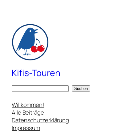
Kifis-Touren
S
Suchen
u
c
Willkommen!
h
Alle Beiträge
e
Datenschutzerklärung
n
Impressum