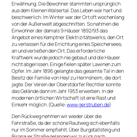
Erwähnung. Die Bewohner stammten ursprünglich
aus dem Kleinen Walsertal. Das Leben war hart und
beschwerlich. Im Winter war der Ort oft wochenlang
von der Außenwelt abgeschnitten. So nahmen die
Einwohner der damals 9 Häuser 1892/93 das
Angebot eines Kemptner Elektrizitätswerks, den Ort
zu verlassen für die Errichtung eines Speichersees,
an und verließen den Ort. Das erforderliche
Kraftwerk wurde jedoch nie gebaut und die Häuser
nicht abgerissen. Einige fielen später Lawinen zum
Opfer. Im Jahr 1896 gelangte das gesamte Tal in den
Besitz der Familie von Heyl zu Herrnsheim, die dort
jagte. Der Verein der Oberstdorfer Rechtler konnte
das Gelände dann im Jahr 1953 erwerben. In der
modernen örtlichen Wirtschaft ist eine Rast und
Einkehr möglich. (Quelle:
www.gerstruben.de
)
Den Rückweg nehmen wir wieder über die
Fahrstraße, da der schöne Rautweg sich ebenfalls
nur im Sommer empfiehlt. Über Burgstallsteig und
Birgsauer Straße gelangen wir zurück nach