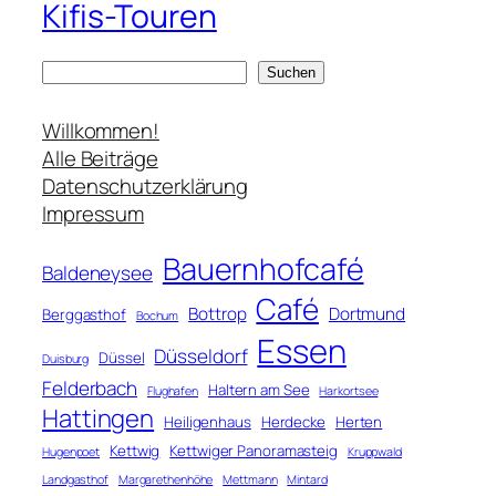
Kifis-Touren
S
Suchen
u
c
Willkommen!
h
Alle Beiträge
e
Datenschutzerklärung
n
Impressum
Bauernhofcafé
Baldeneysee
Café
Bottrop
Dortmund
Berggasthof
Bochum
Essen
Düsseldorf
Düssel
Duisburg
Felderbach
Haltern am See
Flughafen
Harkortsee
Hattingen
Heiligenhaus
Herdecke
Herten
Kettwig
Kettwiger Panoramasteig
Hugenpoet
Kruppwald
Landgasthof
Margarethenhöhe
Mettmann
Mintard