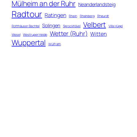
Mülheim an der Ruhr
Neanderlandsteig
Radtour
Ratingen
Rhein
Rheinberg
Rheurdt
Velbert
Solingen
Rotthäuser Bachtal
Sprockhövel
Villa Hügel
Wetter (Ruhr)
Witten
Wesel
Westruper Heide
Wuppertal
Wülfrath