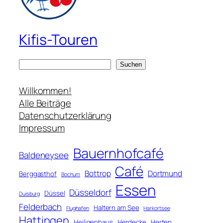
Kifis-Touren
S
Suchen
u
c
Willkommen!
h
Alle Beiträge
e
Datenschutzerklärung
n
Impressum
Bauernhofcafé
Baldeneysee
Café
Bottrop
Dortmund
Berggasthof
Bochum
Essen
Düsseldorf
Düssel
Duisburg
Felderbach
Haltern am See
Flughafen
Harkortsee
Hattingen
Heiligenhaus
Herdecke
Herten