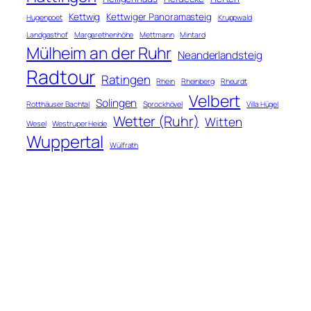
Kettwig
Kettwiger Panoramasteig
Hugenpoet
Kruppwald
Landgasthof
Margarethenhöhe
Mettmann
Mintard
Mülheim an der Ruhr
Neanderlandsteig
Radtour
Ratingen
Rhein
Rheinberg
Rheurdt
Velbert
Solingen
Rotthäuser Bachtal
Sprockhövel
Villa Hügel
Wetter (Ruhr)
Witten
Wesel
Westruper Heide
Wuppertal
Wülfrath