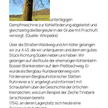
untertägigen
Dampfmaschine zur Kohleförderung abgeleitet und
gleichzeitig die Bergleute in der Grube mit Frischluft
versorgt. (Quelle: Wikipedia)
Über die Straßen Waldweg und Am Köller gelangen
wir zur A 43, die wir unterqueren und dann ein gutes
Stück Richtung Süden neben uns haben. Wir
gelangen auf die Route der ehemaligen Kohlenbahn
Bossel-Blankenstein auf dem Pleßbachweg. Er
wurde als Bergbau-Rundwanderweg vom
Förderverein Bergbauhistorischer Stätten
Ruhrrevier e.V. angelegt und informiert mit
Schautafeln über die Geschichte der örtlichen
Kleinzechen, wie zum Beispiel der Zeche Tinsbank
(erschlossen bereits
1754), an deren Lagerplatz sich heute eine