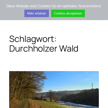
Zum
Diese Website nutzt Cookies für ein optimales Nutzererlebnis.
Inhalt
Kifis-Touren
Mehr erfahren
Cookies akzeptieren
springen
Schlagwort:
Durchholzer Wald