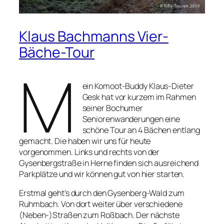
Klaus Bachmanns Vier-
Bäche-Tour
M
ein Komoot-Buddy Klaus-Dieter
Gesk hat vor kurzem im Rahmen
seiner Bochumer
Seniorenwanderungen eine
schöne Tour an 4 Bächen entlang
gemacht. Die haben wir uns für heute
vorgenommen. Links und rechts von der
Gysenbergstraße in Herne finden sich ausreichend
Parkplätze und wir können gut von hier starten.
Erstmal geht’s durch den Gysenberg-Wald zum
Ruhmbach. Von dort weiter über verschiedene
(Neben-)Straßen zum Roßbach. Der nächste