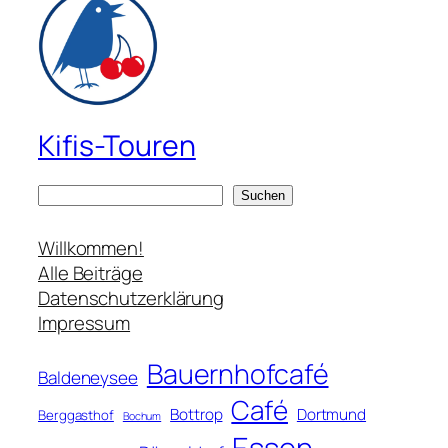
Kifis-Touren
S
Suchen
u
c
Willkommen!
h
Alle Beiträge
e
Datenschutzerklärung
n
Impressum
Bauernhofcafé
Baldeneysee
Café
Bottrop
Dortmund
Berggasthof
Bochum
Essen