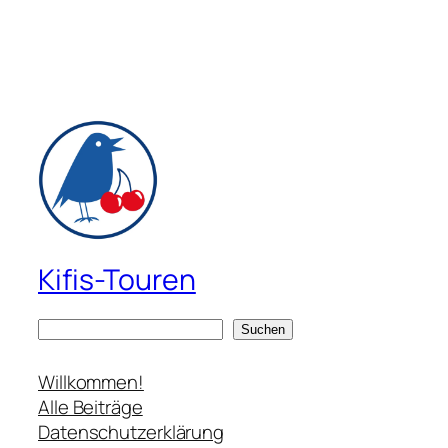
Kifis-Touren
S
Suchen
u
c
Willkommen!
h
Alle Beiträge
e
Datenschutzerklärung