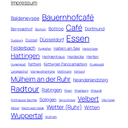
n
Impressum
Bauernhofcafé
Baldeneysee
Café
Bottrop
Dortmund
Berggasthof
Bochum
Essen
Düsseldorf
Düssel
Duisburg
Felderbach
Haltern am See
Flughafen
Harkortsee
Hattingen
Heiligenhaus
Herdecke
Herten
Kettwig
Kettwiger Panoramasteig
Hugenpoet
Kruppwald
Landgasthof
Margarethenhöhe
Mettmann
Mintard
Mülheim an der Ruhr
Neanderlandsteig
Radtour
Ratingen
Rhein
Rheinberg
Rheurdt
Velbert
Solingen
Rotthäuser Bachtal
Sprockhövel
Villa Hügel
Wetter (Ruhr)
Witten
Wesel
Westruper Heide
Wuppertal
Wülfrath