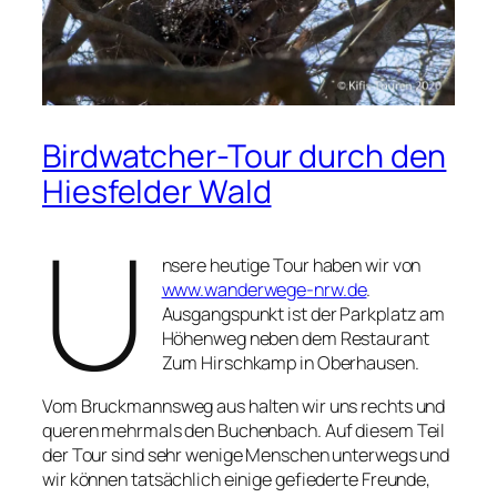
Birdwatcher-Tour durch den
Hiesfelder Wald
U
nsere heutige Tour haben wir von
www.wanderwege-nrw.de
.
Ausgangspunkt ist der Parkplatz am
Höhenweg neben dem Restaurant
Zum Hirschkamp in Oberhausen.
Vom Bruckmannsweg aus halten wir uns rechts und
queren mehrmals den Buchenbach. Auf diesem Teil
der Tour sind sehr wenige Menschen unterwegs und
wir können tatsächlich einige gefiederte Freunde,