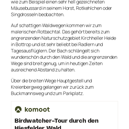
wie zum Beispiel einen sehr hell gezeichneten
Mäusebussard in seinem Horst, Rotkehlchen oder
Singdrosseln beobachten.
Auf schattigen Waldwegen kommen wir zum
malerischen Rotbachtal. Das gehört bereits zum
angrenzenden Naturschutzgebiet Kirchheller Heide
in Bottrop und ist sehr beliebt bei Radlern und
Tagesausflüglern. Der Bach schlängelt sich
wunderschön durch den Wald und die angrenzenden
Wege sind breit genug, um in heutigen Zeiten
ausreichend Abstand zu halten.
Über die breiten Wege Hauptgestell und
Kreienbergweg gelangen wir zurück zum
Buckmannsweg und zum Parkplatz.