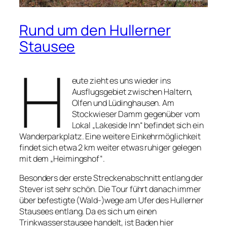
Rund um den Hullerner
Stausee
H
eute zieht es uns wieder ins
Ausflugsgebiet zwischen Haltern,
Olfen und Lüdinghausen. Am
Stockwieser Damm gegenüber vom
Lokal „Lakeside Inn“ befindet sich ein
Wanderparkplatz. Eine weitere Einkehrmöglichkeit
findet sich etwa 2 km weiter etwas ruhiger gelegen
mit dem „Heimingshof“.
Besonders der erste Streckenabschnitt entlang der
Stever ist sehr schön. Die Tour führt danach immer
über befestigte (Wald-)wege am Ufer des Hullerner
Stausees entlang. Da es sich um einen
Trinkwasserstausee handelt, ist Baden hier