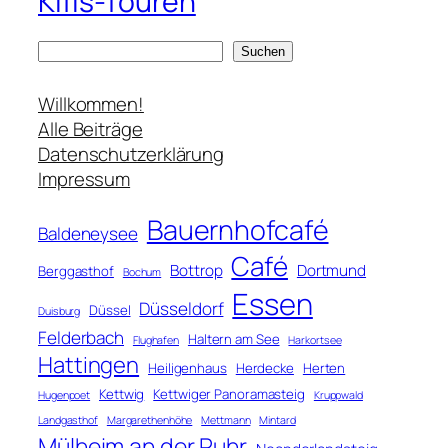
Kifis-Touren
S
Suchen
u
c
Willkommen!
h
Alle Beiträge
e
Datenschutzerklärung
n
Impressum
Bauernhofcafé
Baldeneysee
Café
Bottrop
Dortmund
Berggasthof
Bochum
Essen
Düsseldorf
Düssel
Duisburg
Felderbach
Haltern am See
Flughafen
Harkortsee
Hattingen
Heiligenhaus
Herdecke
Herten
Kettwig
Kettwiger Panoramasteig
Hugenpoet
Kruppwald
Landgasthof
Margarethenhöhe
Mettmann
Mintard
Mülheim an der Ruhr