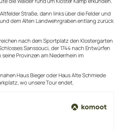
eute die Wälder rund um Kloster Kamp erkunden.
ltfelder Straße, dann links über die Felder und
th und dem Alten Landwehrgraben entlang zurück
rreichen nach dem Sportplatz den Klostergarten
 Schlosses Sanssouci, der 1744 nach Entwürfen
h seine Provinzen am Niederrhein im
m nahen Haus Bieger oder Haus Alte Schmiede
rkplatz, wo unsere Tour endet.