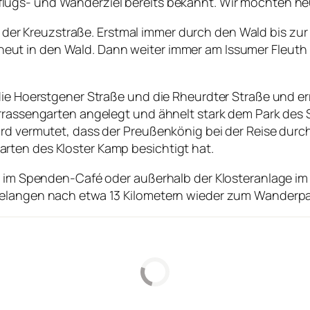
usflugs- und Wanderziel bereits bekannt. Wir möchten h
der Kreuzstraße. Erstmal immer durch den Wald bis zur A
rneut in den Wald. Dann weiter immer am Issumer Fleu
 die Hoerstgener Straße und die Rheurdter Straße und e
errassengarten angelegt und ähnelt stark dem Park des
ird vermutet, dass der Preußenkönig bei der Reise durc
rten des Kloster Kamp besichtigt hat.
er im Spenden-Café oder außerhalb der Klosteranlage i
gelangen nach etwa 13 Kilometern wieder zum Wanderpa