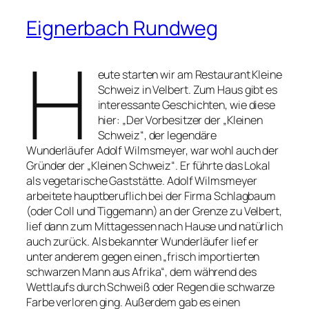
Eignerbach Rundweg
H
eute starten wir am Restaurant Kleine
Schweiz in Velbert. Zum Haus gibt es
interessante Geschichten, wie diese
hier: „Der Vorbesitzer der „Kleinen
Schweiz“, der legendäre
Wunderläufer Adolf Wilmsmeyer, war wohl auch der
Gründer der „Kleinen Schweiz“. Er führte das Lokal
als vegetarische Gaststätte. Adolf Wilmsmeyer
arbeitete hauptberuflich bei der Firma Schlagbaum
(oder Coll und Tiggemann) an der Grenze zu Velbert,
lief dann zum Mittagessen nach Hause und natürlich
auch zurück. Als bekannter Wunderläufer lief er
unter anderem gegen einen „frisch importierten
schwarzen Mann aus Afrika“, dem während des
Wettlaufs durch Schweiß oder Regen die schwarze
Farbe verloren ging. Außerdem gab es einen