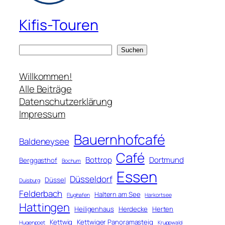
Kifis-Touren
S
Suchen
u
c
Willkommen!
h
Alle Beiträge
e
Datenschutzerklärung
n
Impressum
Bauernhofcafé
Baldeneysee
Café
Bottrop
Dortmund
Berggasthof
Bochum
Essen
Düsseldorf
Düssel
Duisburg
Felderbach
Haltern am See
Flughafen
Harkortsee
Hattingen
Heiligenhaus
Herdecke
Herten
Kettwig
Kettwiger Panoramasteig
Hugenpoet
Kruppwald