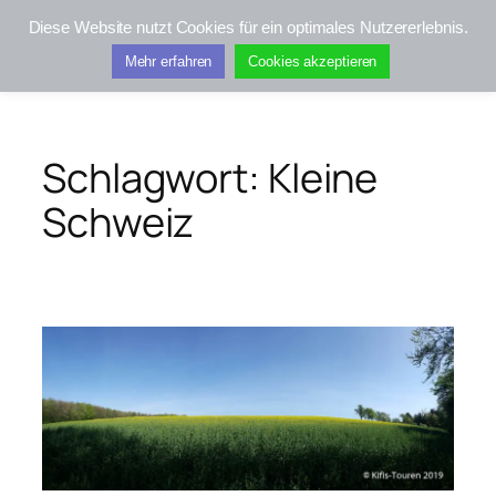
Zum
Diese Website nutzt Cookies für ein optimales Nutzererlebnis.
Inhalt
Kifis-Touren
Mehr erfahren
Cookies akzeptieren
springen
Schlagwort:
Kleine
Schweiz