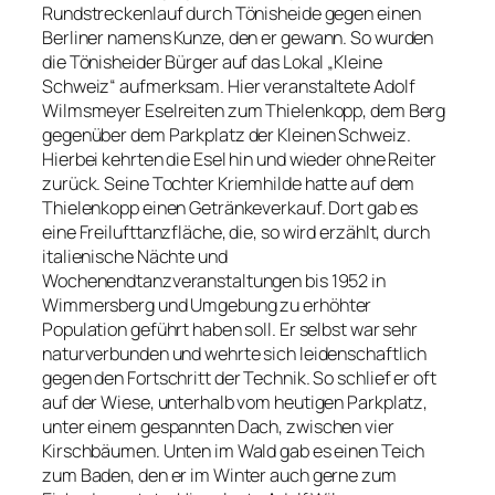
Rundstreckenlauf durch Tönisheide gegen einen
Berliner namens Kunze, den er gewann. So wurden
die Tönisheider Bürger auf das Lokal „Kleine
Schweiz“ aufmerksam. Hier veranstaltete Adolf
Wilmsmeyer Eselreiten zum Thielenkopp, dem Berg
gegenüber dem Parkplatz der Kleinen Schweiz.
Hierbei kehrten die Esel hin und wieder ohne Reiter
zurück. Seine Tochter Kriemhilde hatte auf dem
Thielenkopp einen Getränkeverkauf. Dort gab es
eine Freilufttanzfläche, die, so wird erzählt, durch
italienische Nächte und
Wochenendtanzveranstaltungen bis 1952 in
Wimmersberg und Umgebung zu erhöhter
Population geführt haben soll. Er selbst war sehr
naturverbunden und wehrte sich leidenschaftlich
gegen den Fortschritt der Technik. So schlief er oft
auf der Wiese, unterhalb vom heutigen Parkplatz,
unter einem gespannten Dach, zwischen vier
Kirschbäumen. Unten im Wald gab es einen Teich
zum Baden, den er im Winter auch gerne zum