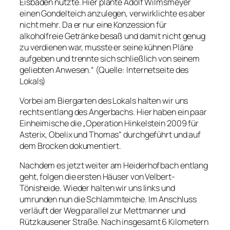
Eisbaden nutzte. Hier plante Adolf Wilmsmeyer
einen Gondelteich anzulegen, verwirklichte es aber
nicht mehr. Da er nur eine Konzession für
alkoholfreie Getränke besaß und damit nicht genug
zu verdienen war, musste er seine kühnen Pläne
aufgeben und trennte sich schließlich von seinem
geliebten Anwesen.“ (Quelle: Internetseite des
Lokals)
Vorbei am Biergarten des Lokals halten wir uns
rechts entlang des Angerbachs. Hier haben ein paar
Einheimische die „Operation Hinkelstein 2009 für
Asterix, Obelix und Thomas“ durchgeführt und auf
dem Brocken dokumentiert.
Nachdem es jetzt weiter am Heiderhofbach entlang
geht, folgen die ersten Häuser von Velbert-
Tönisheide. Wieder halten wir uns links und
umrunden nun die Schlammteiche. Im Anschluss
verläuft der Weg parallel zur Mettmanner und
Rützkausener Straße. Nach insgesamt 6 Kilometern