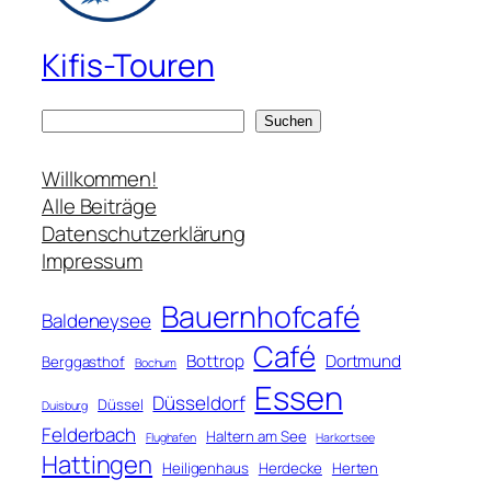
Kifis-Touren
S
Suchen
u
c
Willkommen!
h
Alle Beiträge
e
Datenschutzerklärung
n
Impressum
Bauernhofcafé
Baldeneysee
Café
Bottrop
Dortmund
Berggasthof
Bochum
Essen
Düsseldorf
Düssel
Duisburg
Felderbach
Haltern am See
Flughafen
Harkortsee
Hattingen
Heiligenhaus
Herdecke
Herten