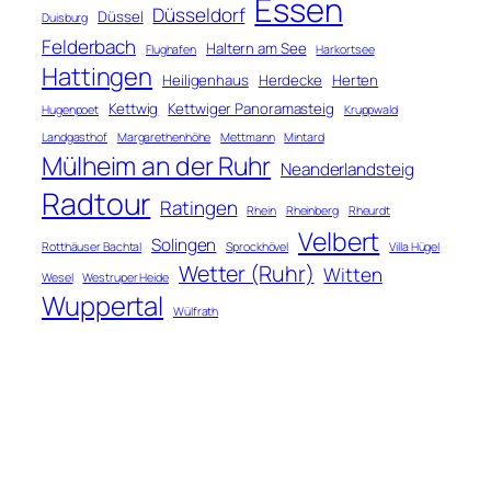
Essen
Düsseldorf
Düssel
Duisburg
Felderbach
Haltern am See
Flughafen
Harkortsee
Hattingen
Heiligenhaus
Herdecke
Herten
Kettwig
Kettwiger Panoramasteig
Hugenpoet
Kruppwald
Landgasthof
Margarethenhöhe
Mettmann
Mintard
Mülheim an der Ruhr
Neanderlandsteig
Radtour
Ratingen
Rhein
Rheinberg
Rheurdt
Velbert
Solingen
Rotthäuser Bachtal
Sprockhövel
Villa Hügel
Wetter (Ruhr)
Witten
Wesel
Westruper Heide
Wuppertal
Wülfrath