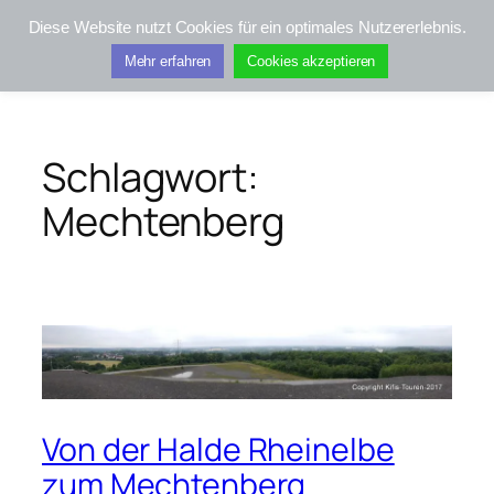
Zum
Diese Website nutzt Cookies für ein optimales Nutzererlebnis.
Inhalt
Kifis-Touren
Mehr erfahren
Cookies akzeptieren
springen
Schlagwort:
Mechtenberg
Von der Halde Rheinelbe
zum Mechtenberg