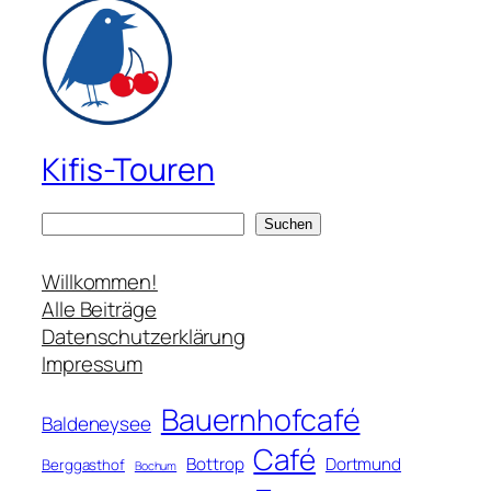
Kifis-Touren
S
Suchen
u
c
Willkommen!
h
Alle Beiträge
e
Datenschutzerklärung
n
Impressum
Bauernhofcafé
Baldeneysee
Café
Bottrop
Dortmund
Berggasthof
Bochum