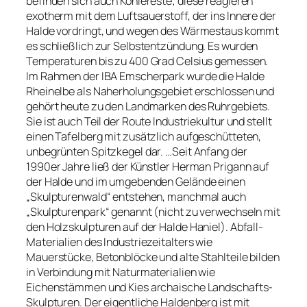
befinden sich auch Kohlereste; diese reagieren
exotherm mit dem Luftsauerstoff, der ins Innere der
Halde vordringt, und wegen des Wärmestaus kommt
es schließlich zur Selbstentzündung. Es wurden
Temperaturen bis zu 400 Grad Celsius gemessen.
Im Rahmen der IBA Emscherpark wurde die Halde
Rheinelbe als Naherholungsgebiet erschlossen und
gehört heute zu den Landmarken des Ruhrgebiets.
Sie ist auch Teil der Route Industriekultur und stellt
einen Tafelberg mit zusätzlich aufgeschütteten,
unbegrünten Spitzkegel dar. …Seit Anfang der
1990er Jahre ließ der Künstler Herman Prigann auf
der Halde und im umgebenden Gelände einen
„Skulpturenwald“ entstehen, manchmal auch
„Skulpturenpark“ genannt (nicht zu verwechseln mit
den Holzskulpturen auf der Halde Haniel). Abfall-
Materialien des Industriezeitalters wie
Mauerstücke, Betonblöcke und alte Stahlteile bilden
in Verbindung mit Naturmaterialien wie
Eichenstämmen und Kies archaische Landschafts-
Skulpturen. Der eigentliche Haldenberg ist mit