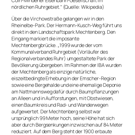
Cöln-Mindener Eisenbahn-Gesellschaft im
nördlichen Ruhrgebiet.“ (Quelle: Wikipedia)
Über die Virchowstraße gelangen wir in den
Rheinelbe-Park. Der Hermann-Kusch-Weg führt uns
direkt in den Landschaftspark Mechtenberg. Den
Eingang markiert die imposante
Mechtenbergbrücke. „1999 wurde der vom
Kommunalverband Ruhrgebiet (Vorläufer des
Regionalverbandes Ruhr) umgestaltete Park der
Bevölkerung übergeben. Im Rahmen der IBA wurden
der Mechtenberg als einzige natürliche,
eiszeitbedingte Erhebung in der Emscher-Region
sowie eine Bergehalde und eine ehemalige Deponie
am Nattmannsweg dafür durch Baumpflanzungen
an Alleen und in Aufforstungen, mit Obstwiesen,
einen Baumkreis und Rad- und Wanderwegen
aufgewertet. Der Mechtenberg selbst war
ursprünglich 99 Meter hoch, seine Höhe hat sich
aber durch Bergsenkungen inzwischen auf 84 Meter
reduziert. Auf dem Berg steht der 1900 erbaute