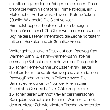
spiralförmig angelegten Wegen erschlossen. Darauf
thront die weithin sichtbare Himmelstreppe, ein 10
Meter hoher Aufbau aus schweren Betonblöcken.“
(Quelle: Wikipedia) Die Sicht von der
Himmelstreppe ist heute durch die ständigen
Regenbänder sehr trüb. Gleichwohl erkennen wir die
Skyline der Essener Innenstadt, die Zeche Nordstern
mit dem Herkules und die Schalke-Arena.
Weiter geht es nun ein Stück auf dem Radweg Kray-
Wanner-Bahn. „Die Kray-Wanner-Bahn ist eine
ehemalige Bahnstrecke im Herzen des Ruhrgebiets
zwischen Herne-Wanne und Essen-Kray. Heute
dient die Bahntrasse als Radweg und verbindet den
Radweg Erzbahn mit dem Zollvereinweg. Die
Bahnstrecke wurde 1874 von der Rheinischen
Eisenbahn-Gesellschaft als Güterzugstrecke
zwischen deren Bahnhof Kray an der rheinischen
Ruhrgebietsstrecke und Bahnhof Wanne eröffnet,
dem zu dieser Zeit wichtigsten Eisenbahnknoten der