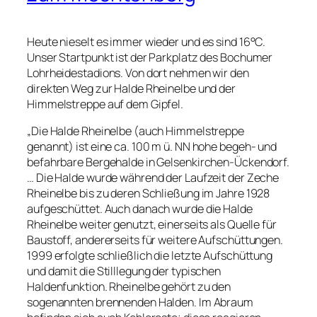
Heute nieselt es immer wieder und es sind 16°C.
Unser Startpunkt ist der Parkplatz des Bochumer
Lohrheidestadions. Von dort nehmen wir den
direkten Weg zur Halde Rheinelbe und der
Himmelstreppe auf dem Gipfel.
„Die Halde Rheinelbe (auch Himmelstreppe
genannt) ist eine ca. 100 m ü. NN hohe begeh- und
befahrbare Bergehalde in Gelsenkirchen-Ückendorf.
… Die Halde wurde während der Laufzeit der Zeche
Rheinelbe bis zu deren Schließung im Jahre 1928
aufgeschüttet. Auch danach wurde die Halde
Rheinelbe weiter genutzt, einerseits als Quelle für
Baustoff, andererseits für weitere Aufschüttungen.
1999 erfolgte schließlich die letzte Aufschüttung
und damit die Stilllegung der typischen
Haldenfunktion. Rheinelbe gehört zu den
sogenannten brennenden Halden. Im Abraum