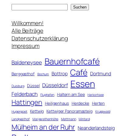
S
Suchen
u
c
Willkommen!
h
Alle Beiträge
e
Datenschutzerklärung
n
Impressum
Bauernhofcafé
Baldeneysee
Café
Bottrop
Dortmund
Berggasthof
Bochum
Essen
Düsseldorf
Düssel
Duisburg
Felderbach
Haltern am See
Flughafen
Harkortsee
Hattingen
Heiligenhaus
Herdecke
Herten
Kettwig
Kettwiger Panoramasteig
Hugenpoet
Kruppwald
Landgasthof
Margarethenhöhe
Mettmann
Mintard
Mülheim an der Ruhr
Neanderlandsteig