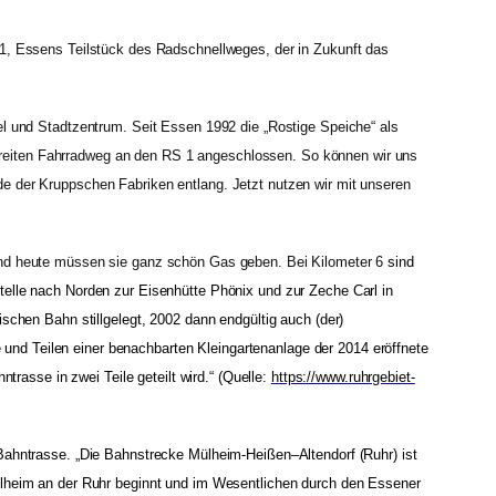
 1, Essens Teilstück des Radschnellweges, der in Zukunft das
l und Stadtzentrum. Seit Essen 1992 die „Rostige Speiche“ als
m breiten Fahrradweg an den RS 1 angeschlossen. So können wir uns
e der Kruppschen Fabriken entlang. Jetzt nutzen wir mit unseren
Wind heute müssen sie ganz schön Gas geben. Bei Kilometer 6
sind
telle nach Norden zur Eisenhütte Phönix und zur Zeche Carl in
schen Bahn stillgelegt, 2002 dann endgültig auch (der)
nd Teilen einer benachbarten Kleingartenanlage der 2014 eröffnete
rasse in zwei Teile geteilt wird.“ (Quelle:
https://www.ruhrgebiet-
Bahntrasse. „
Die
Bahnstrecke Mülheim-Heißen–Altendorf (Ruhr) ist
lheim an der Ruhr
beginnt und im Wesentlichen durch den
Essener