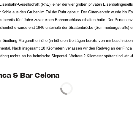
Eisenbahn-Gesellschaft
(RhE), einer der vier großen privaten Eisenbahngesells
r Kohle aus den Gruben im Tal der Ruhr gebaut.
Der Güterverkehr wurde bis E
as bereits fünf Jahre zuvor einen Bahnanschluss erhalten hatte. Der Personen
ethenhöhe
wurde erst 1946 unterhalb der Straßenbrücke (Sommerburgstraße) ein
iedlung Margarethenhöhe (in früheren Beiträgen bereits von mir beschrieben
nnental. Nach insgesamt 18 Kilometern verlassen wir den Radweg an der Finca 
rwähnt) rechts ab ins heimische Siepental. Weitere 2 Kilometer später sind 