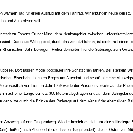
den warmen Tag für einen Ausflug mit dem Fahrrad. Wir erkunden heute den RS
hn und Auto bieten soll.
enstadt zu Essens Grüner Mitte, dem Neubaugebiet zwischen Universitätsvierte
assiert. Das neue Wohngebiet, durch das wir jetzt fahren, ist direkt mit eine
er Rheinischen Bahn bewegen. Früher donnerten hier die Güterzüge zum Geländ
.
Kruppsee. Dort lassen Modellbootbauer ihre Schätzchen fahren. Bei starkem 
einischen Eisenbahn in einem Bogen um Altendorf und besaß hier eine Abzweigs
eter westlich von hier. Im Jahr 1959 wurde der Personenverkehr auf der Rheini
mm auf einer Länge von ca. 300 Metern abgetragen und auf dem Bahngelände u
 in der Mitte durch die Brücke des Radwegs auf dem Verlauf der ehemaligen Bahnt
n Abzweig auf den Grugaradweg. Wieder handelt es sich um eine stillgelegte 
uhr)-Heißen) nach Altendorf (heute
Essen-Burgaltendorf
), die im Osten von
Mü