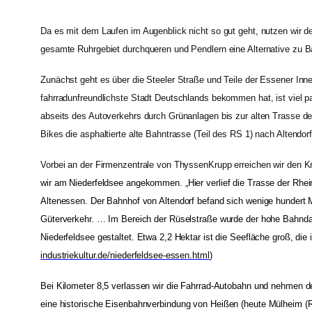
Da es mit dem Laufen im Augenblick nicht so gut geht, nutzen wir 
gesamte Ruhrgebiet durchqueren und Pendlern eine Alternative zu Ba
Zunächst geht es über die Steeler Straße und Teile der Essener Inn
fahrradunfreundlichste Stadt Deutschlands bekommen hat, ist viel p
abseits des Autoverkehrs durch Grünanlagen bis zur alten Trasse d
Bikes die asphaltierte alte Bahntrasse (Teil des RS 1) nach Altendorf
Vorbei an der Firmenzentrale von ThyssenKrupp erreichen wir den 
wir am Niederfeldsee angekommen. „
Hier verlief die Trasse der Rh
Altenessen. Der Bahnhof von Altendorf befand sich wenige hundert M
Güterverkehr. … Im Bereich der Rüselstraße wurde der hohe Bahnda
Niederfeldsee gestaltet. Etwa 2,2 Hektar ist die Seefläche groß, die
industriekultur.de/niederfeldsee-essen.html
)
Bei Kilometer 8,5 verlassen wir die Fahrrad-Autobahn und nehmen de
eine historische Eisenba
hnverbindung von
Heißen
(heute Mülheim (R