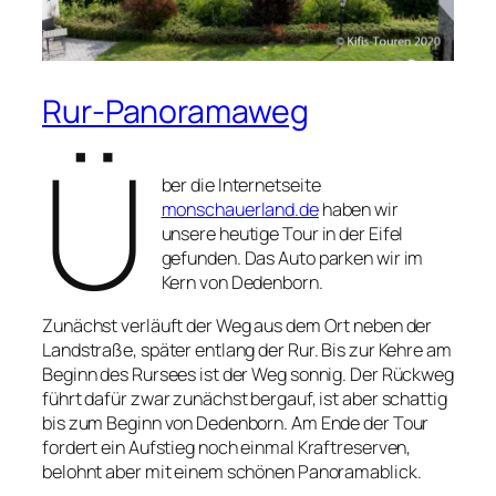
Rur-Panoramaweg
Ü
ber die Internetseite
monschauerland.de
haben wir
unsere heutige Tour in der Eifel
gefunden. Das Auto parken wir im
Kern von Dedenborn.
Zunächst verläuft der Weg aus dem Ort neben der
Landstraße, später entlang der Rur. Bis zur Kehre am
Beginn des Rursees ist der Weg sonnig. Der Rückweg
führt dafür zwar zunächst bergauf, ist aber schattig
bis zum Beginn von Dedenborn. Am Ende der Tour
fordert ein Aufstieg noch einmal Kraftreserven,
belohnt aber mit einem schönen Panoramablick.