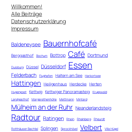
c
Willkommen!
h
Alle Beiträge
e
Datenschutzerklärung
n
Impressum
Bauernhofcafé
Baldeneysee
Café
Bottrop
Dortmund
Berggasthof
Bochum
Essen
Düsseldorf
Düssel
Duisburg
Felderbach
Haltern am See
Flughafen
Harkortsee
Hattingen
Heiligenhaus
Herdecke
Herten
Kettwig
Kettwiger Panoramasteig
Hugenpoet
Kruppwald
Landgasthof
Margarethenhöhe
Mettmann
Mintard
Mülheim an der Ruhr
Neanderlandsteig
Radtour
Ratingen
Rhein
Rheinberg
Rheurdt
Velbert
Solingen
Rotthäuser Bachtal
Sprockhövel
Villa Hügel