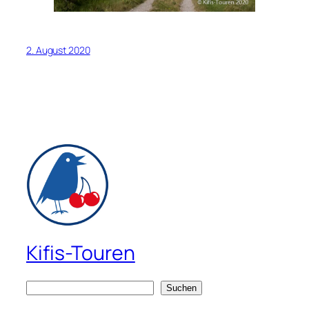
2. August 2020
Kifis-Touren
S
Suchen
u