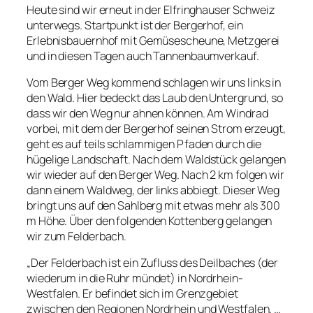
Heute sind wir erneut in der Elfringhauser Schweiz
unterwegs. Startpunkt ist der Bergerhof, ein
Erlebnisbauernhof mit Gemüsescheune, Metzgerei
und in diesen Tagen auch Tannenbaumverkauf.
Vom Berger Weg kommend schlagen wir uns links in
den Wald. Hier bedeckt das Laub den Untergrund, so
dass wir den Weg nur ahnen können. Am Windrad
vorbei, mit dem der Bergerhof seinen Strom erzeugt,
geht es auf teils schlammigen Pfaden durch die
hügelige Landschaft. Nach dem Waldstück gelangen
wir wieder auf den Berger Weg. Nach 2 km folgen wir
dann einem Waldweg, der links abbiegt. Dieser Weg
bringt uns auf den Sahlberg mit etwas mehr als 300
m Höhe. Über den folgenden Kottenberg gelangen
wir zum Felderbach.
„Der Felderbach ist ein Zufluss des Deilbaches (der
wiederum in die Ruhr mündet) in Nordrhein-
Westfalen. Er befindet sich im Grenzgebiet
zwischen den Regionen Nordrhein und Westfalen. …