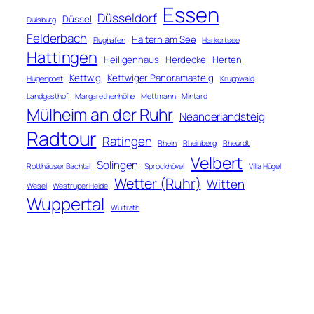
Essen
Düsseldorf
Düssel
Duisburg
Felderbach
Haltern am See
Flughafen
Harkortsee
Hattingen
Heiligenhaus
Herdecke
Herten
Kettwig
Kettwiger Panoramasteig
Hugenpoet
Kruppwald
Landgasthof
Margarethenhöhe
Mettmann
Mintard
Mülheim an der Ruhr
Neanderlandsteig
Radtour
Ratingen
Rhein
Rheinberg
Rheurdt
Velbert
Solingen
Rotthäuser Bachtal
Sprockhövel
Villa Hügel
Wetter (Ruhr)
Witten
Wesel
Westruper Heide
Wuppertal
Wülfrath