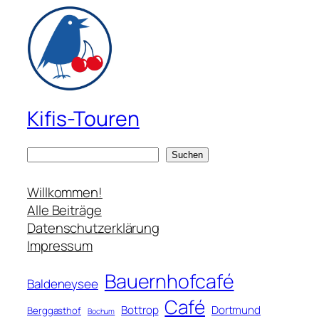
Kifis-Touren
S
Suchen
u
c
Willkommen!
h
Alle Beiträge
e
Datenschutzerklärung
n
Impressum
Bauernhofcafé
Baldeneysee
Café
Bottrop
Dortmund
Berggasthof
Bochum