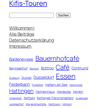
Kifis-Touren
S
Suchen
u
c
Willkommen!
h
Alle Beiträge
e
Datenschutzerklärung
n
Impressum
Bauernhofcafé
Baldeneysee
Café
Bottrop
Dortmund
Berggasthof
Bochum
Essen
Düsseldorf
Düssel
Duisburg
Felderbach
Haltern am See
Flughafen
Harkortsee
Hattingen
Heiligenhaus
Herdecke
Herten
Kettwig
Kettwiger Panoramasteig
Hugenpoet
Kruppwald
Landgasthof
Margarethenhöhe
Mettmann
Mintard