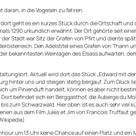
t daran, in die Vogesen zu fahren.
dort geht es ein kurzes Stück durch die Ortschaft und
als 1290 urkundlich erwähnt. Der Ort gehörte seit eine
 der Stadt war Sitz der Grafen von Pfirt und diente spä
rderösterreich. Den Adelstitel eines Grafen von Thann 
r der bekanntesten Weinlagen des Elsass aufwarten, de
staltungsort. Aktuell wird dort das Stück „Edward mit 
Burg hinter uns und steigen stetig bergauf. Zum Glück l
 sich um Pinienduft handelt, können es aber nicht best
 Dort befindet sich ein Berggasthof, die Auberge du Mo
l bis zum Schwarzwald. Hier oben ist es auch sehr viel k
en aus dem Film Jules et Jim von Francois Truffaut ged
Wikipedia)
shhour um 13 Uhr keine Chance auf einen Platz und ein