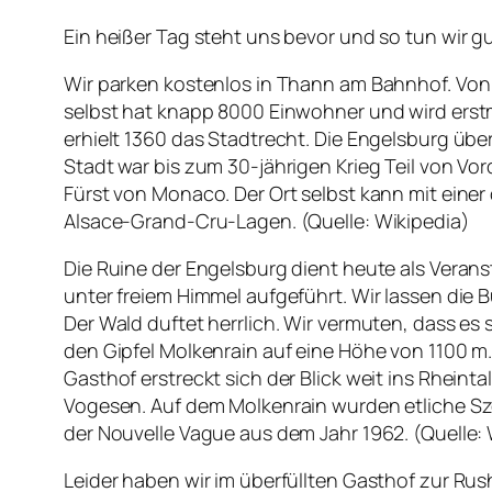
Ein heißer Tag steht uns bevor und so tun wir gu
Wir parken kostenlos in Thann am Bahnhof. Von 
selbst hat knapp 8000 Einwohner und wird erstm
erhielt 1360 das Stadtrecht. Die Engelsburg über
Stadt war bis zum 30-jährigen Krieg Teil von Vo
Fürst von Monaco. Der Ort selbst kann mit eine
Alsace-Grand-Cru-Lagen. (Quelle: Wikipedia)
Die Ruine der Engelsburg dient heute als Veran
unter freiem Himmel aufgeführt. Wir lassen die 
Der Wald duftet herrlich. Wir vermuten, dass es
den Gipfel Molkenrain auf eine Höhe von 1100 m.
Gasthof erstreckt sich der Blick weit ins Rheinta
Vogesen. Auf dem Molkenrain wurden etliche Szen
der Nouvelle Vague aus dem Jahr 1962. (Quelle: 
Leider haben wir im überfüllten Gasthof zur Ru