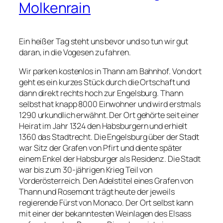
Molkenrain
Ein heißer Tag steht uns bevor und so tun wir gut
daran, in die Vogesen zu fahren.
Wir parken kostenlos in Thann am Bahnhof. Von dort
geht es ein kurzes Stück durch die Ortschaft und
dann direkt rechts hoch zur Engelsburg. Thann
selbst hat knapp 8000 Einwohner und wird erstmals
1290 urkundlich erwähnt. Der Ort gehörte seit einer
Heirat im Jahr 1324 den Habsburgern und erhielt
1360 das Stadtrecht. Die Engelsburg über der Stadt
war Sitz der Grafen von Pfirt und diente später
einem Enkel der Habsburger als Residenz. Die Stadt
war bis zum 30-jährigen Krieg Teil von
Vorderösterreich. Den Adelstitel eines Grafen von
Thann und Rosemont trägt heute der jeweils
regierende Fürst von Monaco. Der Ort selbst kann
mit einer der bekanntesten Weinlagen des Elsass