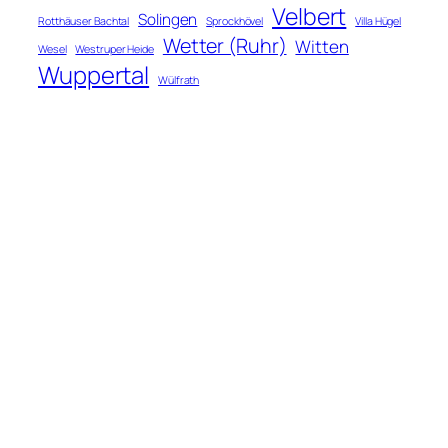
Velbert
Solingen
Rotthäuser Bachtal
Sprockhövel
Villa Hügel
Wetter (Ruhr)
Witten
Wesel
Westruper Heide
Wuppertal
Wülfrath