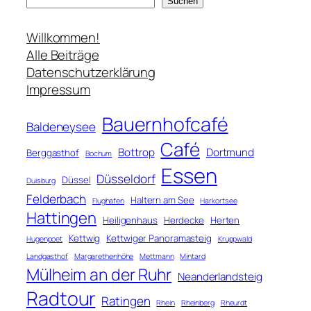
S
Suchen
u
c
Willkommen!
h
Alle Beiträge
e
Datenschutzerklärung
n
Impressum
Bauernhofcafé
Baldeneysee
Café
Bottrop
Dortmund
Berggasthof
Bochum
Essen
Düsseldorf
Düssel
Duisburg
Felderbach
Haltern am See
Flughafen
Harkortsee
Hattingen
Heiligenhaus
Herdecke
Herten
Kettwig
Kettwiger Panoramasteig
Hugenpoet
Kruppwald
Landgasthof
Margarethenhöhe
Mettmann
Mintard
Mülheim an der Ruhr
Neanderlandsteig
Radtour
Ratingen
Rhein
Rheinberg
Rheurdt