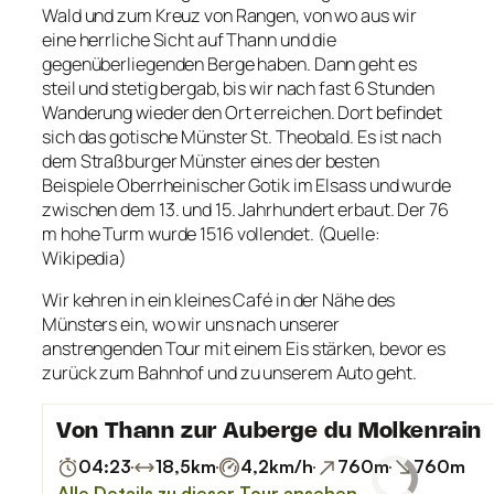
Wald und zum Kreuz von Rangen, von wo aus wir
eine herrliche Sicht auf Thann und die
gegenüberliegenden Berge haben. Dann geht es
steil und stetig bergab, bis wir nach fast 6 Stunden
Wanderung wieder den Ort erreichen. Dort befindet
sich das gotische Münster St. Theobald. Es ist nach
dem Straßburger Münster eines der besten
Beispiele Oberrheinischer Gotik im Elsass und wurde
zwischen dem 13. und 15. Jahrhundert erbaut. Der 76
m hohe Turm wurde 1516 vollendet. (Quelle:
Wikipedia)
Wir kehren in ein kleines Café in der Nähe des
Münsters ein, wo wir uns nach unserer
anstrengenden Tour mit einem Eis stärken, bevor es
zurück zum Bahnhof und zu unserem Auto geht.