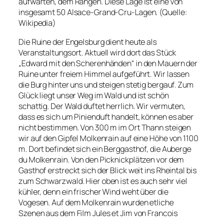
aufwarten, dem Rangen. Diese Lage ist eine von
insgesamt 50 Alsace-Grand-Cru-Lagen. (Quelle:
Wikipedia)
Die Ruine der Engelsburg dient heute als
Veranstaltungsort. Aktuell wird dort das Stück
„Edward mit den Scherenhänden“ in den Mauern der
Ruine unter freiem Himmel aufgeführt. Wir lassen
die Burg hinter uns und steigen stetig bergauf. Zum
Glück liegt unser Weg im Wald und ist schön
schattig. Der Wald duftet herrlich. Wir vermuten,
dass es sich um Pinienduft handelt, können es aber
nicht bestimmen. Von 300 m im Ort Thann steigen
wir auf den Gipfel Molkenrain auf eine Höhe von 1100
m. Dort befindet sich ein Berggasthof, die Auberge
du Molkenrain. Von den Picknickplätzen vor dem
Gasthof erstreckt sich der Blick weit ins Rheintal bis
zum Schwarzwald. Hier oben ist es auch sehr viel
kühler, denn ein frischer Wind weht über die
Vogesen. Auf dem Molkenrain wurden etliche
Szenen aus dem Film Jules et Jim von Francois