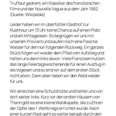
Truffaut gedreht, ein Klassiker des französischen
Films und der Nouvelle Vague aus dem Jahr 1962.
(Quelle: Wikipedia)
Leider haben wir im überfüllten Gasthof zur
Rushhour um 13 Uhr keine Chance auf einen Platz
und ein Mittagessen. So begnügen wir uns mit
unserem Proviant und kaufen noch eine Flasche
Wasser für den nun folgenden Rückweg. Ein ganzes
Stück folgen wir wieder dem Pfad vom Aufstieg und
halten uns dann links davon. Viele Franzosen nutzen
das lange Feiertagswochenende für einen Ausflug in
die Vogesen und so sind wir auf dem ersten Stück
nicht allein. Dann aber haben wir den Wald wieder
für uns.
Wir erreichen eine Schutzhütte und halten uns von
dort weiter links. Kurz vor den ersten Häusern von
Thann gibt es eine kleine Waldkapelle, die zu Ehren
der Opfer des 1. Weltkriegs errichtet wurde. Nach
einer kurzen Rast geht es weiter bergab durch den