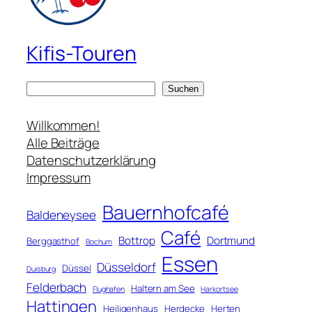
Kifis-Touren
S
Suchen
u
c
Willkommen!
h
Alle Beiträge
e
Datenschutzerklärung
n
Impressum
Bauernhofcafé
Baldeneysee
Café
Bottrop
Dortmund
Berggasthof
Bochum
Essen
Düsseldorf
Düssel
Duisburg
Felderbach
Haltern am See
Flughafen
Harkortsee
Hattingen
Heiligenhaus
Herdecke
Herten