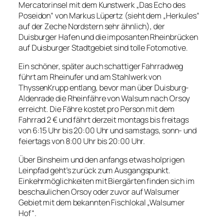
Mercatorinsel mit dem Kunstwerk „Das Echo des
Poseidon“ von Markus Lüpertz (sieht dem „Herkules“
auf der Zeche Nordstern sehr ähnlich), der
Duisburger Hafen und die imposanten Rheinbrücken
auf Duisburger Stadtgebiet sind tolle Fotomotive.
Ein schöner, später auch schattiger Fahrradweg
führt am Rheinufer und am Stahlwerk von
ThyssenKrupp entlang, bevor man über Duisburg-
Aldenrade die Rheinfähre von Walsum nach Orsoy
erreicht. Die Fähre kostet pro Person mit dem
Fahrrad 2 € und fährt derzeit montags bis freitags
von 6:15 Uhr bis 20:00 Uhr und samstags, sonn- und
feiertags von 8:00 Uhr bis 20:00 Uhr.
Über Binsheim und den anfangs etwas holprigen
Leinpfad geht’s zurück zum Ausgangspunkt.
Einkehrmöglichkeiten mit Biergärten finden sich im
beschaulichen Orsoy oder zuvor auf Walsumer
Gebiet mit dem bekannten Fischlokal „Walsumer
Hof“.