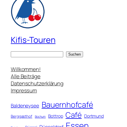
Kifis-Touren
S
Suchen
u
c
Willkommen!
h
Alle Beiträge
e
Datenschutzerklärung
n
Impressum
Bauernhofcafé
Baldeneysee
Café
Bottrop
Dortmund
Berggasthof
Bochum
Essen
Düsseldorf