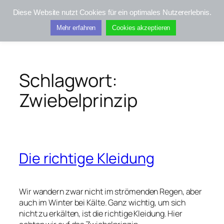
Zum
Diese Website nutzt Cookies für ein optimales Nutzererlebnis.
Inhalt
Kifis-Touren
Mehr erfahren
Cookies akzeptieren
springen
Schlagwort:
Zwiebelprinzip
Die richtige Kleidung
Wir wandern zwar nicht im strömenden Regen, aber
auch im Winter bei Kälte. Ganz wichtig, um sich
nicht zu erkälten, ist die richtige Kleidung. Hier