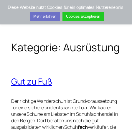
Zum
Diese Website nutzt Cookies für ein optimales Nutzererlebnis.
Inhalt
Kifis-Touren
Mehr erfahren
Cookies akzeptieren
springen
Kategorie:
Ausrüstung
Gut zu Fuß
Der richtige Wanderschuh ist Grundvoraussetzung
für eine sichere und entspannte Tour. Wir kaufen
unsere Schuhe am Liebsten im Schuhfachhandel in
den Bergen. Dort beraten uns noch die gut
ausgebildeten wirklichen Schuh
fach
verkäufer, die