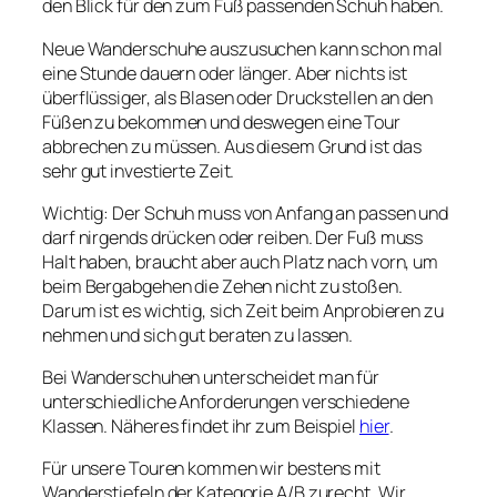
den Blick für den zum Fuß passenden Schuh haben.
Neue Wanderschuhe auszusuchen kann schon mal
eine Stunde dauern oder länger. Aber nichts ist
überflüssiger, als Blasen oder Druckstellen an den
Füßen zu bekommen und deswegen eine Tour
abbrechen zu müssen. Aus diesem Grund ist das
sehr gut investierte Zeit.
Wichtig: Der Schuh muss von Anfang an passen und
darf nirgends drücken oder reiben. Der Fuß muss
Halt haben, braucht aber auch Platz nach vorn, um
beim Bergabgehen die Zehen nicht zu stoßen.
Darum ist es wichtig, sich Zeit beim Anprobieren zu
nehmen und sich gut beraten zu lassen.
Bei Wanderschuhen unterscheidet man für
unterschiedliche Anforderungen verschiedene
Klassen. Näheres findet ihr zum Beispiel
hier
.
Für unsere Touren kommen wir bestens mit
Wanderstiefeln der Kategorie A/B zurecht. Wir