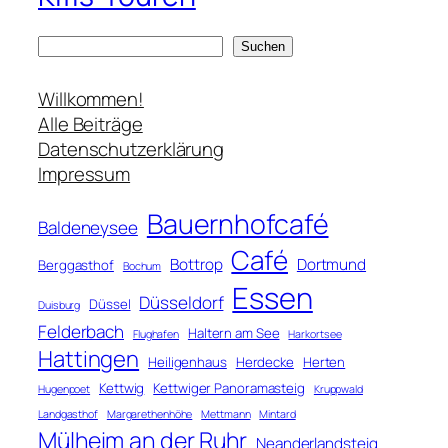
S
Suchen
u
c
Willkommen!
h
Alle Beiträge
e
Datenschutzerklärung
n
Impressum
Bauernhofcafé
Baldeneysee
Café
Bottrop
Dortmund
Berggasthof
Bochum
Essen
Düsseldorf
Düssel
Duisburg
Felderbach
Haltern am See
Flughafen
Harkortsee
Hattingen
Heiligenhaus
Herdecke
Herten
Kettwig
Kettwiger Panoramasteig
Hugenpoet
Kruppwald
Landgasthof
Margarethenhöhe
Mettmann
Mintard
Mülheim an der Ruhr
Neanderlandsteig