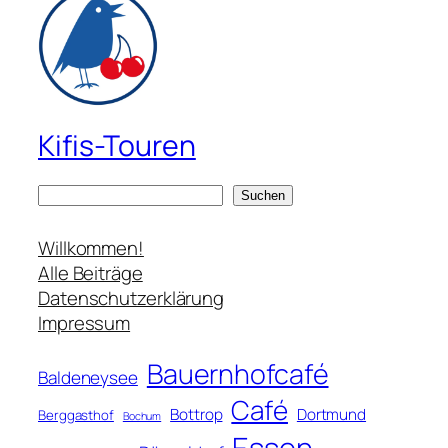
Kifis-Touren
S
Suchen
u
c
Willkommen!
h
Alle Beiträge
e
Datenschutzerklärung
n
Impressum
Bauernhofcafé
Baldeneysee
Café
Bottrop
Dortmund
Berggasthof
Bochum
Essen