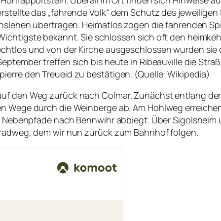
ohrappoltstein. Überall im Ort finden sich Hinweise auf 
rstellte das „fahrende Volk“ dem Schutz des jeweilige
ichslehen übertragen. Heimatlos zogen die fahrenden Sp
Wichtigste bekannt. Sie schlossen sich oft den heimk
echtlos und von der Kirche ausgeschlossen wurden sie 
September treffen sich bis heute in Ribeauville die S
ierre den Treueid zu bestätigen. (Quelle: Wikipedia)
auf den Weg zurück nach Colmar. Zunächst entlang de
ten Wege durch die Weinberge ab. Am Hohlweg erreiche
die Nebenpfade nach Bennwihr abbiegt. Über Sigolsheim 
hrradweg, dem wir nun zurück zum Bahnhof folgen.