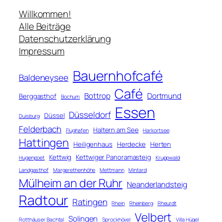
u
c
Willkommen!
h
Alle Beiträge
e
Datenschutzerklärung
n
Impressum
Bauernhofcafé
Baldeneysee
Café
Bottrop
Dortmund
Berggasthof
Bochum
Essen
Düsseldorf
Düssel
Duisburg
Felderbach
Haltern am See
Flughafen
Harkortsee
Hattingen
Heiligenhaus
Herdecke
Herten
Kettwig
Kettwiger Panoramasteig
Hugenpoet
Kruppwald
Landgasthof
Margarethenhöhe
Mettmann
Mintard
Mülheim an der Ruhr
Neanderlandsteig
Radtour
Ratingen
Rhein
Rheinberg
Rheurdt
Velbert
Solingen
Rotthäuser Bachtal
Sprockhövel
Villa Hügel