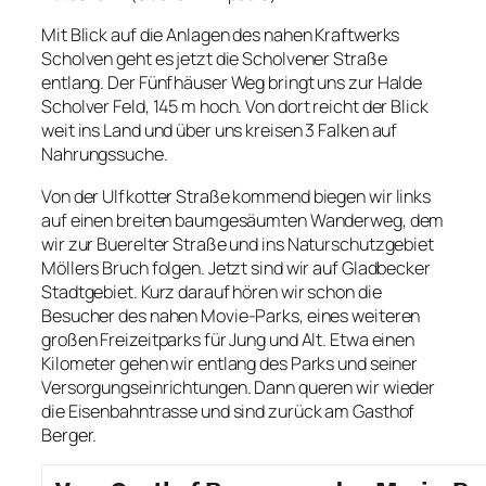
Mit Blick auf die Anlagen des nahen Kraftwerks
Scholven geht es jetzt die Scholvener Straße
entlang. Der Fünfhäuser Weg bringt uns zur Halde
Scholver Feld, 145 m hoch. Von dort reicht der Blick
weit ins Land und über uns kreisen 3 Falken auf
Nahrungssuche.
Von der Ulfkotter Straße kommend biegen wir links
auf einen breiten baumgesäumten Wanderweg, dem
wir zur Buerelter Straße und ins Naturschutzgebiet
Möllers Bruch folgen. Jetzt sind wir auf Gladbecker
Stadtgebiet. Kurz darauf hören wir schon die
Besucher des nahen Movie-Parks, eines weiteren
großen Freizeitparks für Jung und Alt. Etwa einen
Kilometer gehen wir entlang des Parks und seiner
Versorgungseinrichtungen. Dann queren wir wieder
die Eisenbahntrasse und sind zurück am Gasthof
Berger.