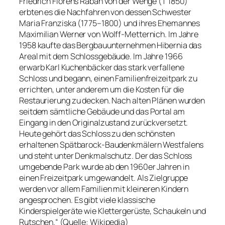
Friedrich Florens Raban von der Wenge († 1850)
erbten es die Nachfahren von dessen Schwester
Maria Franziska (1775–1800) und ihres Ehemannes
Maximilian Werner von Wolff-Metternich. Im Jahre
1958 kaufte das Bergbauunternehmen Hibernia das
Areal mit dem Schlossgebäude. Im Jahre 1966
erwarb Karl Kuchenbäcker das stark verfallene
Schloss und begann, einen Familienfreizeitpark zu
errichten, unter anderem um die Kosten für die
Restaurierung zu decken. Nach alten Plänen wurden
seitdem sämtliche Gebäude und das Portal am
Eingang in den Originalzustand zurückversetzt.
Heute gehört das Schloss zu den schönsten
erhaltenen Spätbarock-Baudenkmälern Westfalens
und steht unter Denkmalschutz. Der das Schloss
umgebende Park wurde ab den 1960er Jahren in
einen Freizeitpark umgewandelt. Als Zielgruppe
werden vor allem Familien mit kleineren Kindern
angesprochen. Es gibt viele klassische
Kinderspielgeräte wie Klettergerüste, Schaukeln und
Rutschen.“ (Quelle: Wikipedia)