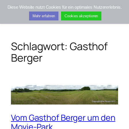
Zum
Diese Website nutzt Cookies für ein optimales Nutzererlebnis.
Inhalt
Kifis-Touren
Mehr erfahren
Cookies akzeptieren
springen
Schlagwort:
Gasthof
Berger
Vom Gasthof Berger um den
Movie-Park