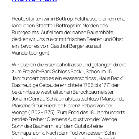
Heute starten wir in Bottrop-Feldhausen, einem eher
ländlichen Stadtteil Bottrops im Norden des
Ruhrgebiets. Auf einem der nahen Bauernhöfe
decken wir uns zuvor mit frischen Beeren und Obst
ein, bevor es vom Gasthof Berger aus auf
Wandertour geht.
Wir queren die Eisenbahntrasse und gelangen direkt
zum Freizeit-Park Schloss Beck. „Schon im 15.
Jahrhundert gab es ein Wasserschloss „Haus Beck“.
Das heutige Gebäude errichtete 1766 bis 1771 der
bekannteste westfälischen Barockbaumeister
Johann Conrad Schlaun als Lustschloss (Maison de
Plaisance) für Friedrich Florenz Raban von der
Wenge (1702–1775). Zum Ende des 18. Jahrhunderts
betrieb Freiherr Clemens August von der Wenge,
Sohn des Bauherrn, auf dem Gutshof eine
Schnapsfabrik. Nach dem Tod von dessen Sohn