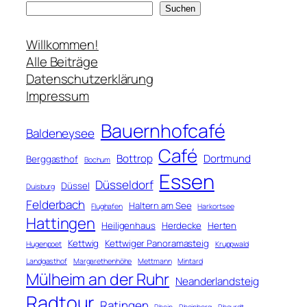
S
Suchen
u
c
Willkommen!
h
Alle Beiträge
e
Datenschutzerklärung
n
Impressum
Bauernhofcafé
Baldeneysee
Café
Bottrop
Dortmund
Berggasthof
Bochum
Essen
Düsseldorf
Düssel
Duisburg
Felderbach
Haltern am See
Flughafen
Harkortsee
Hattingen
Heiligenhaus
Herdecke
Herten
Kettwig
Kettwiger Panoramasteig
Hugenpoet
Kruppwald
Landgasthof
Margarethenhöhe
Mettmann
Mintard
Mülheim an der Ruhr
Neanderlandsteig
Radtour
Ratingen
Rhein
Rheinberg
Rheurdt