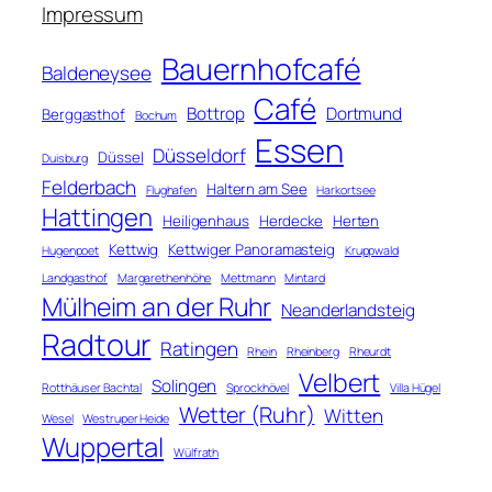
n
Impressum
Bauernhofcafé
Baldeneysee
Café
Bottrop
Dortmund
Berggasthof
Bochum
Essen
Düsseldorf
Düssel
Duisburg
Felderbach
Haltern am See
Flughafen
Harkortsee
Hattingen
Heiligenhaus
Herdecke
Herten
Kettwig
Kettwiger Panoramasteig
Hugenpoet
Kruppwald
Landgasthof
Margarethenhöhe
Mettmann
Mintard
Mülheim an der Ruhr
Neanderlandsteig
Radtour
Ratingen
Rhein
Rheinberg
Rheurdt
Velbert
Solingen
Rotthäuser Bachtal
Sprockhövel
Villa Hügel
Wetter (Ruhr)
Witten
Wesel
Westruper Heide
Wuppertal
Wülfrath