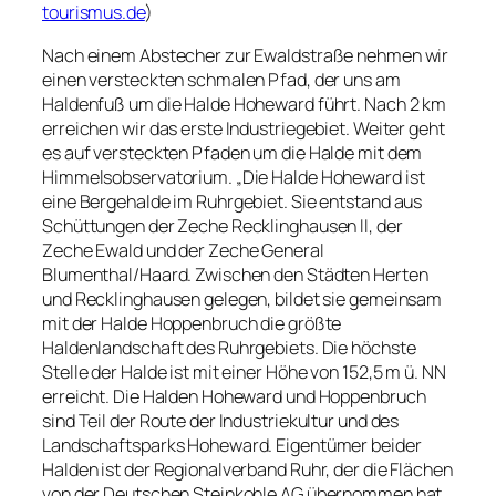
tourismus.de
)
Nach einem Abstecher zur Ewaldstraße nehmen wir
einen versteckten schmalen Pfad, der uns am
Haldenfuß um die Halde Hoheward führt. Nach 2 km
erreichen wir das erste Industriegebiet. Weiter geht
es auf versteckten Pfaden um die Halde mit dem
Himmelsobservatorium. „Die Halde Hoheward ist
eine Bergehalde im Ruhrgebiet. Sie entstand aus
Schüttungen der Zeche Recklinghausen II, der
Zeche Ewald und der Zeche General
Blumenthal/Haard. Zwischen den Städten Herten
und Recklinghausen gelegen, bildet sie gemeinsam
mit der Halde Hoppenbruch die größte
Haldenlandschaft des Ruhrgebiets. Die höchste
Stelle der Halde ist mit einer Höhe von 152,5 m ü. NN
erreicht. Die Halden Hoheward und Hoppenbruch
sind Teil der Route der Industriekultur und des
Landschaftsparks Hoheward. Eigentümer beider
Halden ist der Regionalverband Ruhr, der die Flächen
von der Deutschen Steinkohle AG übernommen hat.