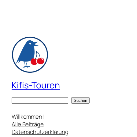
Kifis-Touren
S
Suchen
u
c
Willkommen!
h
Alle Beiträge
e
Datenschutzerklärung