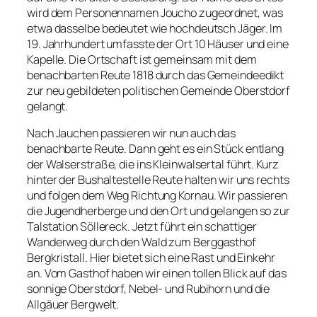
wird dem Personennamen Joucho zugeordnet, was
etwa dasselbe bedeutet wie hochdeutsch Jäger. Im
19. Jahrhundert umfasste der Ort 10 Häuser und eine
Kapelle. Die Ortschaft ist gemeinsam mit dem
benachbarten Reute 1818 durch das Gemeindeedikt
zur neu gebildeten politischen Gemeinde Oberstdorf
gelangt.
Nach Jauchen passieren wir nun auch das
benachbarte Reute. Dann geht es ein Stück entlang
der Walserstraße, die ins Kleinwalsertal führt. Kurz
hinter der Bushaltestelle Reute halten wir uns rechts
und folgen dem Weg Richtung Kornau. Wir passieren
die Jugendherberge und den Ort und gelangen so zur
Talstation Söllereck. Jetzt führt ein schattiger
Wanderweg durch den Wald zum Berggasthof
Bergkristall. Hier bietet sich eine Rast und Einkehr
an. Vom Gasthof haben wir einen tollen Blick auf das
sonnige Oberstdorf, Nebel- und Rubihorn und die
Allgäuer Bergwelt.