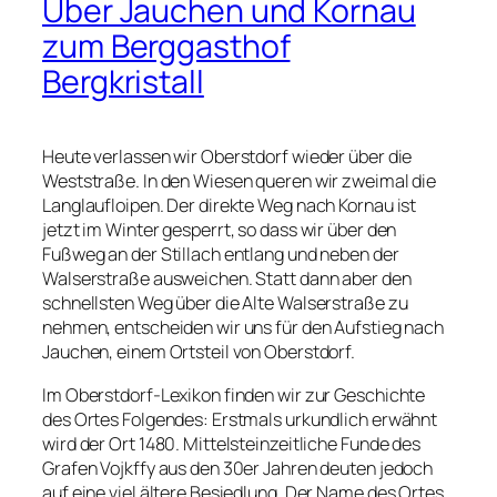
Über Jauchen und Kornau
zum Berggasthof
Bergkristall
Heute verlassen wir Oberstdorf wieder über die
Weststraße. In den Wiesen queren wir zweimal die
Langlaufloipen. Der direkte Weg nach Kornau ist
jetzt im Winter gesperrt, so dass wir über den
Fußweg an der Stillach entlang und neben der
Walserstraße ausweichen. Statt dann aber den
schnellsten Weg über die Alte Walserstraße zu
nehmen, entscheiden wir uns für den Aufstieg nach
Jauchen, einem Ortsteil von Oberstdorf.
Im Oberstdorf-Lexikon finden wir zur Geschichte
des Ortes Folgendes: Erstmals urkundlich erwähnt
wird der Ort 1480. Mittelsteinzeitliche Funde des
Grafen Vojkffy aus den 30er Jahren deuten jedoch
auf eine viel ältere Besiedlung. Der Name des Ortes