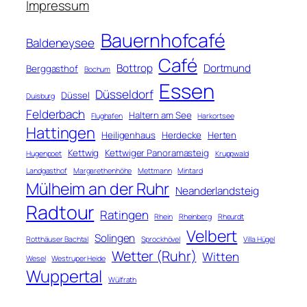
n
Impressum
Bauernhofcafé
Baldeneysee
Café
Bottrop
Dortmund
Berggasthof
Bochum
Essen
Düsseldorf
Düssel
Duisburg
Felderbach
Haltern am See
Flughafen
Harkortsee
Hattingen
Heiligenhaus
Herdecke
Herten
Kettwig
Kettwiger Panoramasteig
Hugenpoet
Kruppwald
Landgasthof
Margarethenhöhe
Mettmann
Mintard
Mülheim an der Ruhr
Neanderlandsteig
Radtour
Ratingen
Rhein
Rheinberg
Rheurdt
Velbert
Solingen
Rotthäuser Bachtal
Sprockhövel
Villa Hügel
Wetter (Ruhr)
Witten
Wesel
Westruper Heide
Wuppertal
Wülfrath