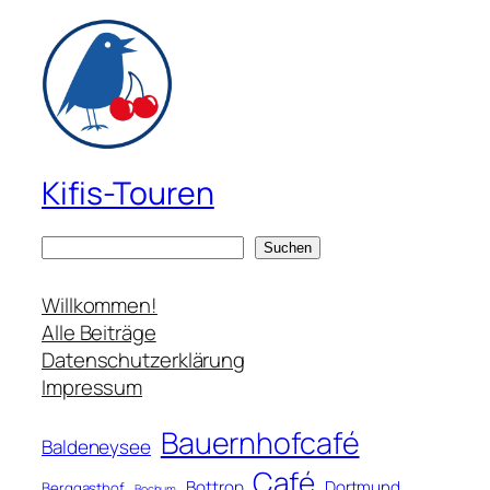
Kifis-Touren
S
Suchen
u
c
Willkommen!
h
Alle Beiträge
e
Datenschutzerklärung
n
Impressum
Bauernhofcafé
Baldeneysee
Café
Bottrop
Dortmund
Berggasthof
Bochum