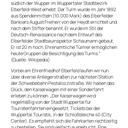
südlich der Wupper im Wuppertaler Stadtbezirk
Elberfeld-West erhebt. Der Turm wurde im Jahr 1892
aus Spendenmitteln (10.000 Mark) des Elberfelder
Bankiers August Freiherr von der Heydt errichtet und
nach dem Stifter benannt. Er wurde im Stil der
Deutsch-Renaissance nach dem Entwurf des
Elberfelder Stadtbauinspektor Schaumann gebaut.
Er ist 20 m hoch. Ehrenamtliche Türmer ermöglichen
heute Gruppen die Besichtigung des Turms.“
(Quelle: Wikipedia)
Vorbei am Ehrenfriedhof Elberfeld laufen wir nun
über diverse Anliegerstraßen zur nächsten Station
der Schwebebahn Pestalozzistraße. Wir haben das
Glück, den Kaiserwagen mit einer Sonderfahrt
erleben zu können. „Der Kaiserwagen wird
regelmäßig von der Stadt Wuppertal für
Touristenfahrten eingesetzt. Tickets bei der
Wuppertal Touristik, in der Schloßbleiche 40 (City
Center). Es empfiehlt sich die Fahrkarten rechtzeitig
zu bestellen. Sie sind vielfach ausgebucht. Eine