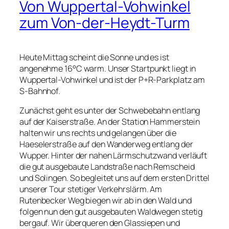
Von Wuppertal-Vohwinkel
zum Von-der-Heydt-Turm
Heute Mittag scheint die Sonne und es ist
angenehme 16°C warm. Unser Startpunkt liegt in
Wuppertal-Vohwinkel und ist der P+R-Parkplatz am
S-Bahnhof.
Zunächst geht es unter der Schwebebahn entlang
auf der Kaiserstraße. An der Station Hammerstein
halten wir uns rechts und gelangen über die
Haeselerstraße auf den Wanderweg entlang der
Wupper. Hinter der nahen Lärmschutzwand verläuft
die gut ausgebaute Landstraße nach Remscheid
und Solingen. So begleitet uns auf dem ersten Drittel
unserer Tour stetiger Verkehrslärm. Am
Rutenbecker Weg biegen wir ab in den Wald und
folgen nun den gut ausgebauten Waldwegen stetig
bergauf. Wir überqueren den Glassiepen und