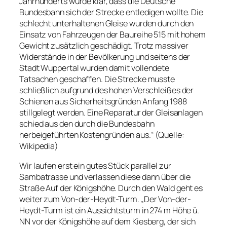
Jahrhunderts wurde klar, dass die Deutsche
Bundesbahn sich der Strecke entledigen wollte. Die
schlecht unterhaltenen Gleise wurden durch den
Einsatz von Fahrzeugen der Baureihe 515 mit hohem
Gewicht zusätzlich geschädigt. Trotz massiver
Widerstände in der Bevölkerung und seitens der
Stadt Wuppertal wurden damit vollendete
Tatsachen geschaffen. Die Strecke musste
schließlich aufgrund des hohen Verschleißes der
Schienen aus Sicherheitsgründen Anfang 1988
stillgelegt werden. Eine Reparatur der Gleisanlagen
schied aus den durch die Bundesbahn
herbeigeführten Kostengründen aus.“ (Quelle:
Wikipedia)
Wir laufen erst ein gutes Stück parallel zur
Sambatrasse und verlassen diese dann über die
Straße Auf der Königshöhe. Durch den Wald geht es
weiter zum Von-der-Heydt-Turm. „Der Von-der-
Heydt-Turm ist ein Aussichtsturm in 274 m Höhe ü.
NN vor der Königshöhe auf dem Kiesberg, der sich