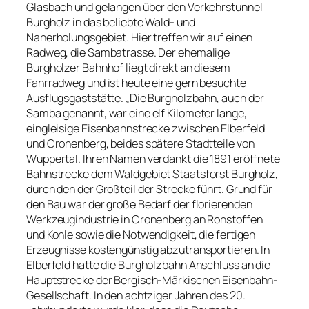
Glasbach und gelangen über den Verkehrstunnel
Burgholz in das beliebte Wald- und
Naherholungsgebiet. Hier treffen wir auf einen
Radweg, die Sambatrasse. Der ehemalige
Burgholzer Bahnhof liegt direkt an diesem
Fahrradweg und ist heute eine gern besuchte
Ausflugsgaststätte. „Die Burgholzbahn, auch der
Samba genannt, war eine elf Kilometer lange,
eingleisige Eisenbahnstrecke zwischen Elberfeld
und Cronenberg, beides spätere Stadtteile von
Wuppertal. Ihren Namen verdankt die 1891 eröffnete
Bahnstrecke dem Waldgebiet Staatsforst Burgholz,
durch den der Großteil der Strecke führt. Grund für
den Bau war der große Bedarf der florierenden
Werkzeugindustrie in Cronenberg an Rohstoffen
und Kohle sowie die Notwendigkeit, die fertigen
Erzeugnisse kostengünstig abzutransportieren. In
Elberfeld hatte die Burgholzbahn Anschluss an die
Hauptstrecke der Bergisch-Märkischen Eisenbahn-
Gesellschaft. In den achtziger Jahren des 20.