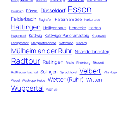
Essen
Düsseldorf
Düssel
Duisburg
Felderbach
Haltern am See
Flughafen
Harkortsee
Hattingen
Heiligenhaus
Herdecke
Herten
Kettwig
Kettwiger Panoramasteig
Hugenpoet
Kruppwald
Landgasthof
Margarethenhöhe
Mettmann
Mintard
Mülheim an der Ruhr
Neanderlandsteig
Radtour
Ratingen
Rhein
Rheinberg
Rheurdt
Velbert
Solingen
Rotthäuser Bachtal
Sprockhövel
Villa Hügel
Wetter (Ruhr)
Witten
Wesel
Westruper Heide
Wuppertal
Wülfrath