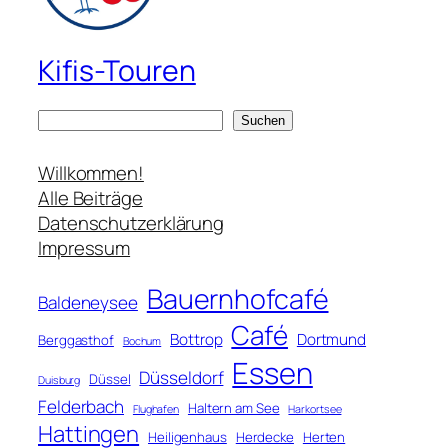
Kifis-Touren
S
Suchen
u
c
Willkommen!
h
Alle Beiträge
e
Datenschutzerklärung
n
Impressum
Bauernhofcafé
Baldeneysee
Café
Bottrop
Dortmund
Berggasthof
Bochum
Essen
Düsseldorf
Düssel
Duisburg
Felderbach
Haltern am See
Flughafen
Harkortsee
Hattingen
Heiligenhaus
Herdecke
Herten