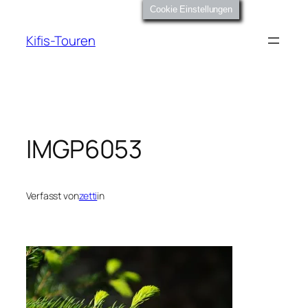
Zum
Cookie Einstellungen
Inhalt
Kifis-Touren
springen
IMGP6053
Verfasst von
zetti
in