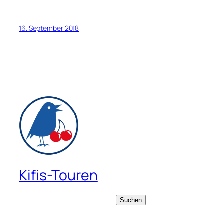
16. September 2018
Kifis-Touren
S
Suchen
u