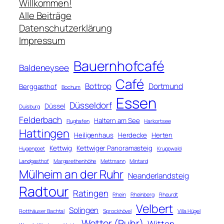
c
Willkommen!
h
Alle Beiträge
e
Datenschutzerklärung
n
Impressum
Bauernhofcafé
Baldeneysee
Café
Bottrop
Dortmund
Berggasthof
Bochum
Essen
Düsseldorf
Düssel
Duisburg
Felderbach
Haltern am See
Flughafen
Harkortsee
Hattingen
Heiligenhaus
Herdecke
Herten
Kettwig
Kettwiger Panoramasteig
Hugenpoet
Kruppwald
Landgasthof
Margarethenhöhe
Mettmann
Mintard
Mülheim an der Ruhr
Neanderlandsteig
Radtour
Ratingen
Rhein
Rheinberg
Rheurdt
Velbert
Solingen
Rotthäuser Bachtal
Sprockhövel
Villa Hügel
Wetter (Ruhr)
Witten