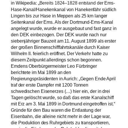
in Wikipedia:
Ems-
„
Bereits 1824–1828 entstand d
er
Hase-Kanal/Hanekenkanal von Hanekenfähr südlich
Lingen bis zur Hase in Meppen als 25 km langer
Seitenkanal der Ems. Als der Dortmund-Ems-Kanal
angelegt wurde, wurde er ausgebaut und fast ganz in
den DEK einbezogen. Der DEK wurde nach nur
siebenjähriger Bauzeit am 11. August 1899 als erster
der großen Binnenschifffahrtskanäle durch Kaiser
Wilhelm II. feierlich eröffnet. Der Verkehr hatte zu
diesem Zeitpunkt allerdings schon begonnen.
Emdens Oberbürgermeister Leo Fürbringer
berichtete im Mai 1899 an den
Regierungspräsidenten in Aurich: „Gegen Ende April
traf der erste Dampfer mit 1200 Tonnen
schwedischen Eisenerzes (…) hier ein, der in drei
Tagen gelöscht wurde, so daß das erste Kanalschiff
mit Erz am 3. Mai 1899 in Dortmund eingetroffen ist.“
Gründe für den Bau waren die Entlastung der
Eisenbahn, die alleine nicht mehr in der Lage war,
die Produktion des Ruhrgebiets zu transportieren,