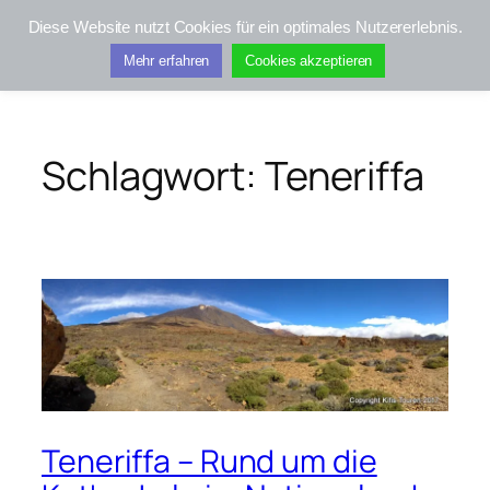
Zum
Diese Website nutzt Cookies für ein optimales Nutzererlebnis.
Inhalt
Kifis-Touren
Mehr erfahren
Cookies akzeptieren
springen
Schlagwort:
Teneriffa
Teneriffa – Rund um die