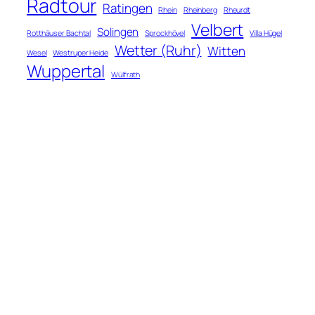
Radtour
Ratingen
Rhein
Rheinberg
Rheurdt
Velbert
Solingen
Rotthäuser Bachtal
Sprockhövel
Villa Hügel
Wetter (Ruhr)
Witten
Wesel
Westruper Heide
Wuppertal
Wülfrath