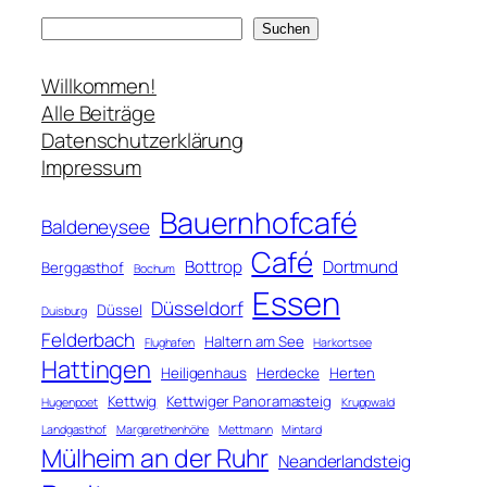
S
Suchen
u
c
Willkommen!
h
Alle Beiträge
e
Datenschutzerklärung
n
Impressum
Bauernhofcafé
Baldeneysee
Café
Bottrop
Dortmund
Berggasthof
Bochum
Essen
Düsseldorf
Düssel
Duisburg
Felderbach
Haltern am See
Flughafen
Harkortsee
Hattingen
Heiligenhaus
Herdecke
Herten
Kettwig
Kettwiger Panoramasteig
Hugenpoet
Kruppwald
Landgasthof
Margarethenhöhe
Mettmann
Mintard
Mülheim an der Ruhr
Neanderlandsteig