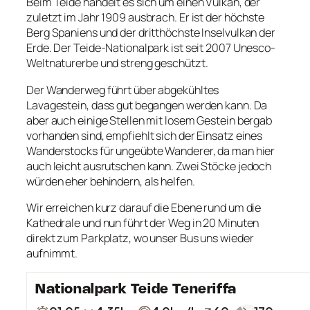
Beim Teide handelt es sich um einen Vulkan, der
zuletzt im Jahr 1909 ausbrach. Er ist der höchste
Berg Spaniens und der dritthöchste Inselvulkan der
Erde. Der Teide-Nationalpark ist seit 2007 Unesco-
Weltnaturerbe und streng geschützt.
Der Wanderweg führt über abgekühltes
Lavagestein, dass gut begangen werden kann. Da
aber auch einige Stellen mit losem Gestein bergab
vorhanden sind, empfiehlt sich der Einsatz eines
Wanderstocks für ungeübte Wanderer, da man hier
auch leicht ausrutschen kann. Zwei Stöcke jedoch
würden eher behindern, als helfen.
Wir erreichen kurz darauf die Ebene rund um die
Kathedrale und nun führt der Weg in 20 Minuten
direkt zum Parkplatz, wo unser Bus uns wieder
aufnimmt.