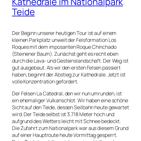
Kathedrale im Nationalpark
Teide
Der Beginn unserer heutigen Tour ist auf einem
kleinen Parkplatz unweit der Felsformation Los
Roques mit dem imposanten Roque Chinchado
(Steinener Baum). Zunächst geht es recht eben
durch die Lava- und Gesteinslandschaft. Der Weg ist
gut ausgebaut. Als wir den ersten Felsen passiert
haben, beginnt der Abstieg zur Kathedrale. Jetzt ist
volle Konzentration gefordert.
Der Felsen La Catedral, den wir nun umrunden, ist
ein ehemaliger Vulkanschlot. Wir haben eine schöne
Sicht auf den Teide, dessen Seilbahn heute gewartet
wird. Der Teide selbst ist 3.718 Meter hoch und
aufgrund des Wetters leicht mit Schnee bedeckt.
Die Zufahrt zum Nationalpark war aus diesem Grund
auf einer Hauptroute heute Vormittag gesperrt.