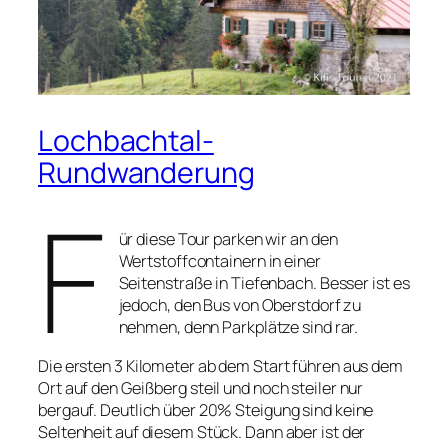
Lochbachtal-
Rundwanderung
F
ür diese Tour parken wir an den
Wertstoffcontainern in einer
Seitenstraße in Tiefenbach. Besser ist es
jedoch, den Bus von Oberstdorf zu
nehmen, denn Parkplätze sind rar.
Die ersten 3 Kilometer ab dem Start führen aus dem
Ort auf den Geißberg steil und noch steiler nur
bergauf. Deutlich über 20% Steigung sind keine
Seltenheit auf diesem Stück. Dann aber ist der