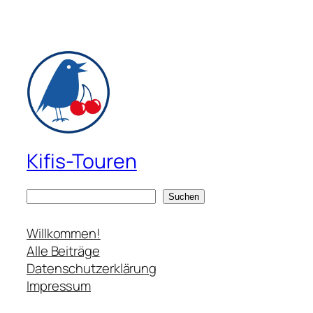
Kifis-Touren
S
Suchen
u
c
Willkommen!
h
Alle Beiträge
e
Datenschutzerklärung
n
Impressum