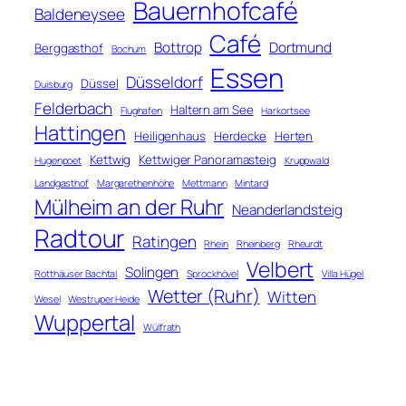
Bauernhofcafé
Baldeneysee
Café
Bottrop
Dortmund
Berggasthof
Bochum
Essen
Düsseldorf
Düssel
Duisburg
Felderbach
Haltern am See
Flughafen
Harkortsee
Hattingen
Heiligenhaus
Herdecke
Herten
Kettwig
Kettwiger Panoramasteig
Hugenpoet
Kruppwald
Landgasthof
Margarethenhöhe
Mettmann
Mintard
Mülheim an der Ruhr
Neanderlandsteig
Radtour
Ratingen
Rhein
Rheinberg
Rheurdt
Velbert
Solingen
Rotthäuser Bachtal
Sprockhövel
Villa Hügel
Wetter (Ruhr)
Witten
Wesel
Westruper Heide
Wuppertal
Wülfrath