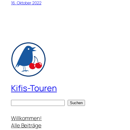
16. Oktober 2022
Kifis-Touren
S
Suchen
u
c
Willkommen!
h
Alle Beiträge