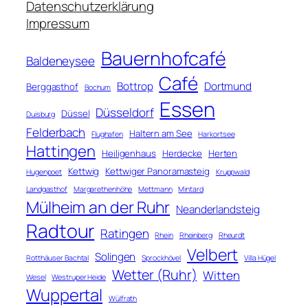
e
Datenschutzerklärung
n
Impressum
Bauernhofcafé
Baldeneysee
Café
Bottrop
Dortmund
Berggasthof
Bochum
Essen
Düsseldorf
Düssel
Duisburg
Felderbach
Haltern am See
Flughafen
Harkortsee
Hattingen
Heiligenhaus
Herdecke
Herten
Kettwig
Kettwiger Panoramasteig
Hugenpoet
Kruppwald
Landgasthof
Margarethenhöhe
Mettmann
Mintard
Mülheim an der Ruhr
Neanderlandsteig
Radtour
Ratingen
Rhein
Rheinberg
Rheurdt
Velbert
Solingen
Rotthäuser Bachtal
Sprockhövel
Villa Hügel
Wetter (Ruhr)
Witten
Wesel
Westruper Heide
Wuppertal
Wülfrath