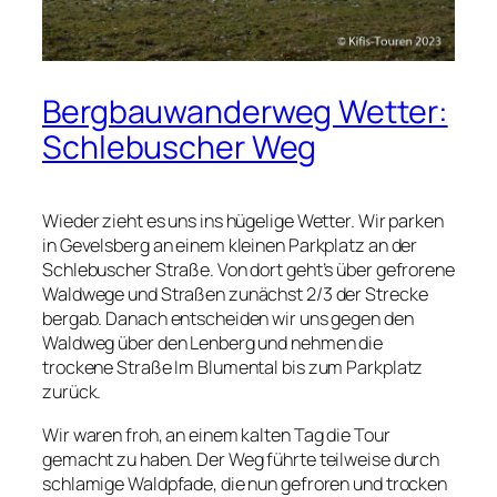
Bergbauwanderweg Wetter:
Schlebuscher Weg
Wieder zieht es uns ins hügelige Wetter. Wir parken
in Gevelsberg an einem kleinen Parkplatz an der
Schlebuscher Straße. Von dort geht’s über gefrorene
Waldwege und Straßen zunächst 2/3 der Strecke
bergab. Danach entscheiden wir uns gegen den
Waldweg über den Lenberg und nehmen die
trockene Straße Im Blumental bis zum Parkplatz
zurück.
Wir waren froh, an einem kalten Tag die Tour
gemacht zu haben. Der Weg führte teilweise durch
schlamige Waldpfade, die nun gefroren und trocken