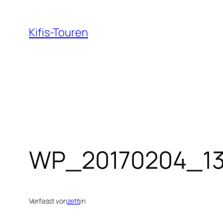
Zum
Inhalt
Kifis-Touren
springen
WP_20170204_1
Verfasst von
zetti
in