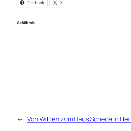
Facebook
X
Gefällt mir:
←
Von Witten zum Haus Schede in He