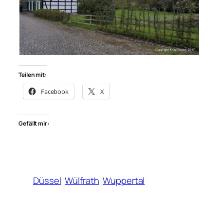
Teilen mit:
Facebook
X
Gefällt mir:
Düssel
Wülfrath
Wuppertal