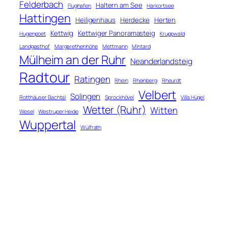
Felderbach
Haltern am See
Flughafen
Harkortsee
Hattingen
Heiligenhaus
Herdecke
Herten
Kettwig
Kettwiger Panoramasteig
Hugenpoet
Kruppwald
Landgasthof
Margarethenhöhe
Mettmann
Mintard
Mülheim an der Ruhr
Neanderlandsteig
Radtour
Ratingen
Rhein
Rheinberg
Rheurdt
Velbert
Solingen
Rotthäuser Bachtal
Sprockhövel
Villa Hügel
Wetter (Ruhr)
Witten
Wesel
Westruper Heide
Wuppertal
Wülfrath