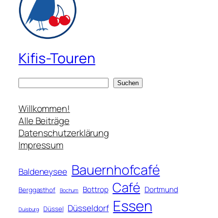
Kifis-Touren
S
Suchen
u
c
Willkommen!
h
Alle Beiträge
e
Datenschutzerklärung
n
Impressum
Bauernhofcafé
Baldeneysee
Café
Bottrop
Dortmund
Berggasthof
Bochum
Essen
Düsseldorf
Düssel
Duisburg